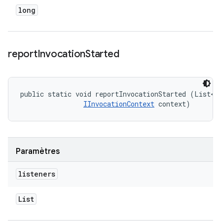
long
report
Invocation
Started
public static void reportInvocationStarted (List<
I
IInvocationContext
 context)
Paramètres
listeners
List