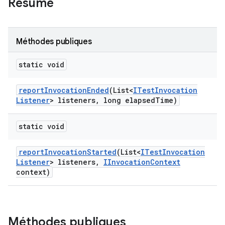
Résumé
Méthodes publiques
static void
report
Invocation
Ended
(List<
ITest
Invocation
Listener
> listeners
,
long elapsed
Time)
static void
report
Invocation
Started
(List<
ITest
Invocation
Listener
> listeners
,
IInvocation
Context
context)
Méthodes publiques