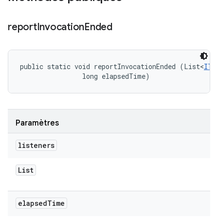
report
Invocation
Ended
public static void reportInvocationEnded (List<
ITe
                long elapsedTime)
Paramètres
listeners
List
elapsed
Time