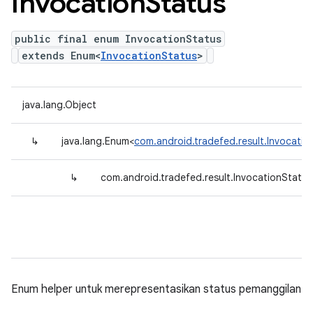
Invocation
Status
public final enum InvocationStatus
extends Enum<
InvocationStatus
>
java.lang.Object
↳
java.lang.Enum<
com.android.tradefed.result.Invocatio
↳
com.android.tradefed.result.InvocationStatus
Enum helper untuk merepresentasikan status pemanggilan