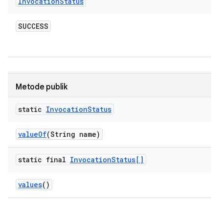
Invocation
Status
SUCCESS
Metode publik
static
Invocation
Status
value
Of
(String name)
static final
Invocation
Status[]
values
()