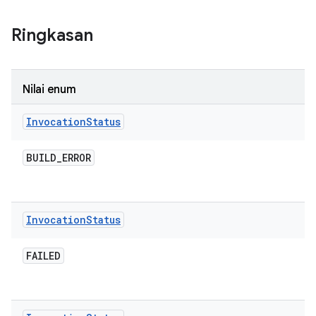
Ringkasan
Nilai enum
Invocation
Status
BUILD
_
ERROR
Invocation
Status
FAILED