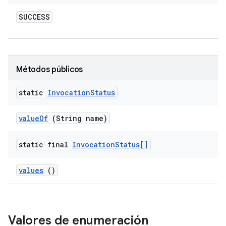
SUCCESS
Métodos públicos
static
Invocation
Status
value
Of
(String name)
static final
Invocation
Status[]
values
()
Valores de enumeración