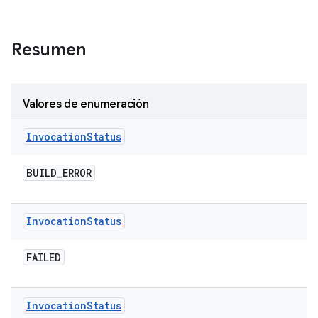
Resumen
Valores de enumeración
Invocation
Status
BUILD
_
ERROR
Invocation
Status
FAILED
Invocation
Status