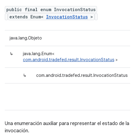
public final enum InvocationStatus
extends Enum<
InvocationStatus
>
java.lang.Objeto
↳
java.lang.Enum<
com.android.tradefed.result.InvocationStatus
>
↳
com.android.tradefed.result.InvocationStatus
Una enumeración auxiliar para representar el estado de la
invocación.