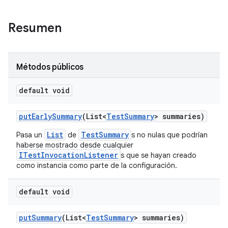
Resumen
Métodos públicos
default void
put
Early
Summary
(List<
Test
Summary
> summaries)
List
TestSummary
Pasa un
de
s no nulas que podrían
haberse mostrado desde cualquier
ITestInvocationListener
s que se hayan creado
como instancia como parte de la configuración.
default void
put
Summary
(List<
Test
Summary
> summaries)