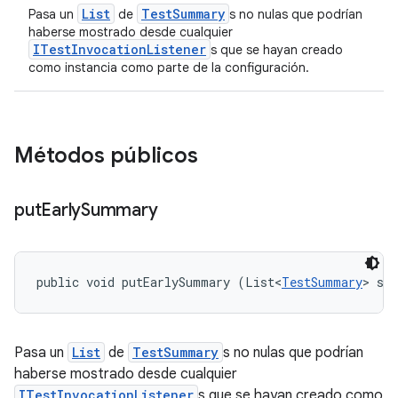
List
TestSummary
Pasa un
de
s no nulas que podrían
haberse mostrado desde cualquier
ITestInvocationListener
s que se hayan creado
como instancia como parte de la configuración.
Métodos públicos
put
Early
Summary
public void putEarlySummary (List<
TestSummary
> su
Pasa un
List
de
TestSummary
s no nulas que podrían
haberse mostrado desde cualquier
ITestInvocationListener
s que se hayan creado como