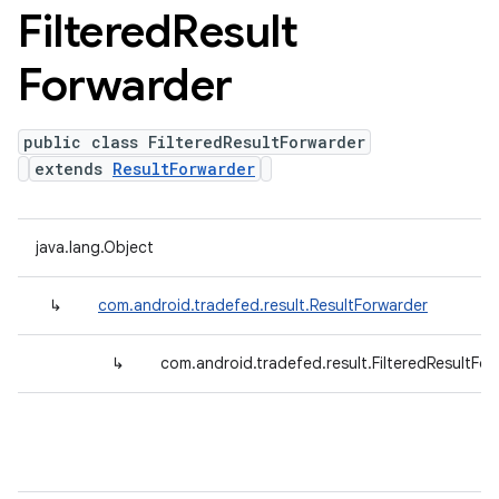
Filtered
Result
Forwarder
public class FilteredResultForwarder
extends
ResultForwarder
java.lang.Object
↳
com.android.tradefed.result.ResultForwarder
↳
com.android.tradefed.result.FilteredResultFo