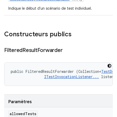
Indique le début d'un scénario de test individuel.
Constructeurs publics
Filtered
Result
Forwarder
public FilteredResultForwarder (Collection<
TestDes
ITestInvocationListener...
 listene
Paramètres
allowed
Tests