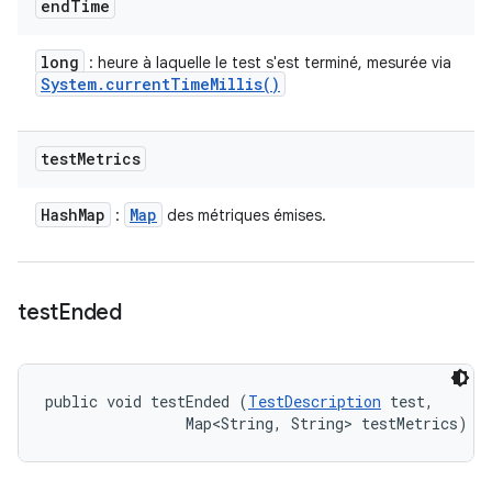
end
Time
long
: heure à laquelle le test s'est terminé, mesurée via
System
.
current
Time
Millis(
)
test
Metrics
Hash
Map
Map
:
des métriques émises.
test
Ended
public void testEnded (
TestDescription
 test, 

                Map<String, String> testMetrics)