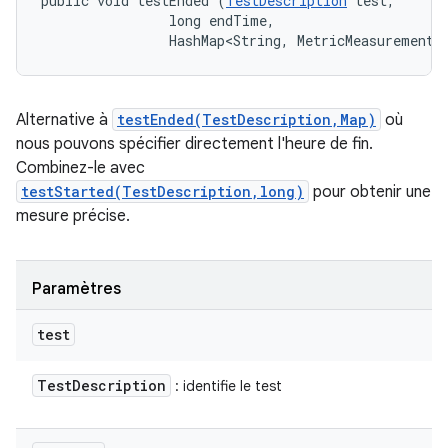
public void testEnded (
TestDescription
 test, 

                long endTime, 

                HashMap<String, MetricMeasurement.
Alternative à
testEnded(TestDescription,Map)
où
nous pouvons spécifier directement l'heure de fin.
Combinez-le avec
testStarted(TestDescription,long)
pour obtenir une
mesure précise.
Paramètres
test
Test
Description
: identifie le test