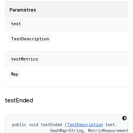
Paramètres
test
Test
Description
test
Metrics
Map
test
Ended
public void testEnded (
TestDescription
 test, 

                HashMap<String, MetricMeasurement.