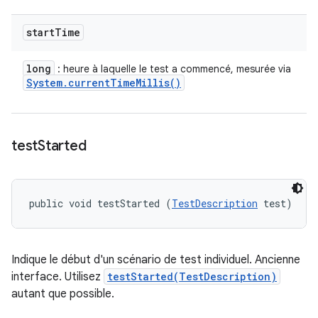
start
Time
long
: heure à laquelle le test a commencé, mesurée via
System
.
current
Time
Millis(
)
test
Started
public void testStarted (
TestDescription
 test)
Indique le début d'un scénario de test individuel. Ancienne
interface. Utilisez
testStarted(TestDescription)
autant que possible.