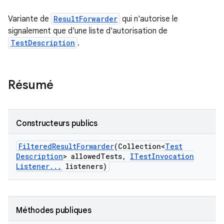
Variante de
ResultForwarder
qui n'autorise le
signalement que d'une liste d'autorisation de
TestDescription
.
Résumé
Constructeurs publics
Filtered
Result
Forwarder
(Collection<
Test
Description
> allowed
Tests
,
ITest
Invocation
Listener
.
.
.
listeners)
Méthodes publiques