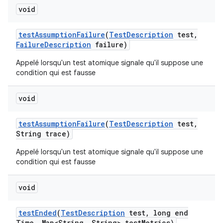
void
test
Assumption
Failure
(
Test
Description
test
,
Failure
Description
failure)
Appelé lorsqu'un test atomique signale qu'il suppose une
condition qui est fausse
void
test
Assumption
Failure
(
Test
Description
test
,
String trace)
Appelé lorsqu'un test atomique signale qu'il suppose une
condition qui est fausse
void
test
Ended
(
Test
Description
test
,
long end
Time
,
Map<String
,
String> test
Metrics)