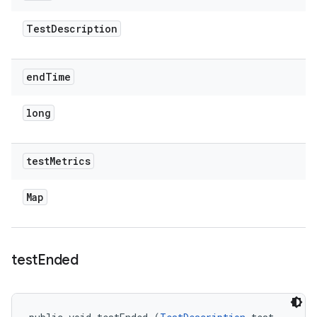
Test
Description
end
Time
long
test
Metrics
Map
test
Ended