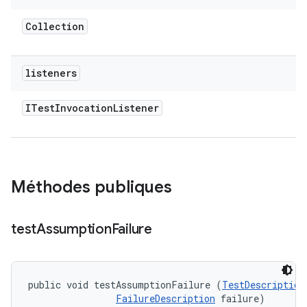
Collection
listeners
ITest
Invocation
Listener
Méthodes publiques
test
Assumption
Failure
public void testAssumptionFailure (
TestDescription
FailureDescription
 failure)