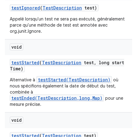
test
Ignored
(
Test
Description
test)
Appelé lorsqu'un test ne sera pas exécuté, généralement
parce qu'une méthode de test est annotée avec
org.junit.Ignore.
void
test
Started
(
Test
Description
test
,
long start
Time)
testStarted(TestDescription)
Alternative à
où
nous spécifions également la date de début du test,
combinée à
testEnded(TestDescription,long,Map)
pour une
mesure précise.
void
test
Started
(
Test
Description
test)