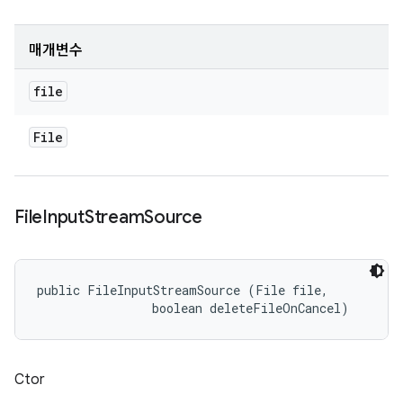
매개변수
file
File
File
Input
Stream
Source
public FileInputStreamSource (File file, 

                boolean deleteFileOnCancel)
Ctor