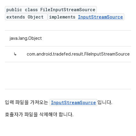
public class FileInputStreamSource
extends Object
implements
InputStreamSource
java.lang.Object
↳
com.android.tradefed.result.FileInputStreamSource
입력 파일을 가져오는
InputStreamSource
입니다.
호출자가 파일을 삭제해야 합니다.