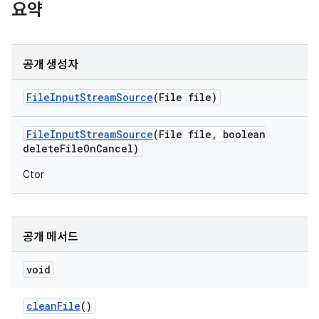
요약
공개 생성자
File
Input
Stream
Source
(File file)
File
Input
Stream
Source
(File file
,
boolean
delete
File
On
Cancel)
Ctor
공개 메서드
void
clean
File
()