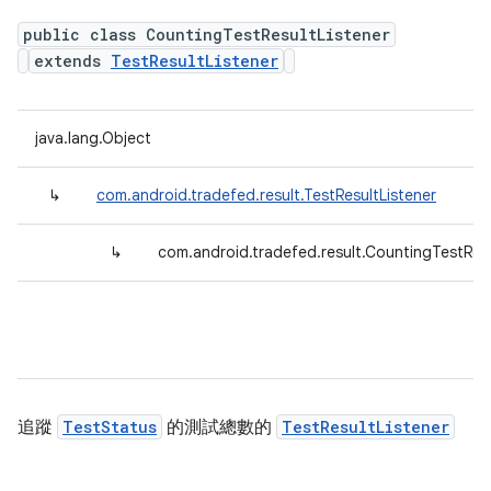
public class CountingTestResultListener
extends
TestResultListener
java.lang.Object
↳
com.android.tradefed.result.TestResultListener
↳
com.android.tradefed.result.CountingTestResu
追蹤
TestStatus
的測試總數的
TestResultListener