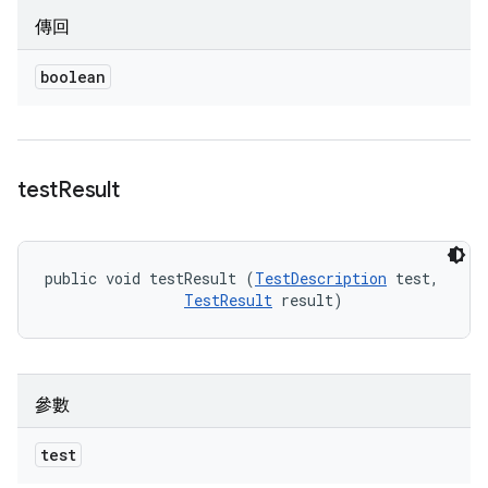
傳回
boolean
test
Result
public void testResult (
TestDescription
 test, 

TestResult
 result)
參數
test