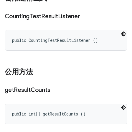
Counting
Test
Result
Listener
public CountingTestResultListener ()
公用方法
get
Result
Counts
public int[] getResultCounts ()