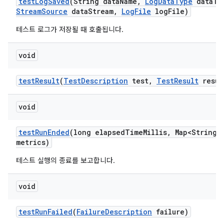
test
Log
Saved
(String data
Name
,
Log
Data
Type
data
Ty
Stream
Source
data
Stream
,
Log
File
log
File)
테스트 로그가 저장될 때 호출됩니다.
void
test
Result
(
Test
Description
test
,
Test
Result
resul
void
test
Run
Ended
(long elapsed
Time
Millis
,
Map<String
,
metrics)
테스트 실행의 종료를 보고합니다.
void
test
Run
Failed
(
Failure
Description
failure)