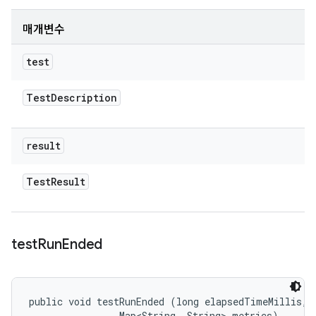
매개변수
test
Test
Description
result
Test
Result
test
Run
Ended
public void testRunEnded (long elapsedTimeMillis, 

                Map<String, String> metrics)