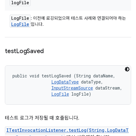
log
File
Log
File
: 이전에 로깅되었으며 테스트 사례와 연결되어야 하는
Log
File
입니다.
test
Log
Saved
public void testLogSaved (String dataName, 

LogDataType
 dataType, 

InputStreamSource
 dataStream, 

LogFile
 logFile)
테스트 로그가 저장될 때 호출됩니다.
ITestInvocationListener.testLog(String,LogDataT