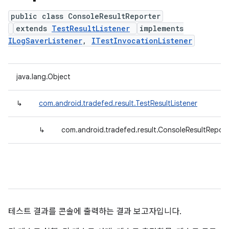
public class ConsoleResultReporter
extends
TestResultListener
implements
ILogSaverListener
,
ITestInvocationListener
java.lang.Object
↳
com.android.tradefed.result.TestResultListener
↳
com.android.tradefed.result.ConsoleResultReport
테스트 결과를 콘솔에 출력하는 결과 보고자입니다.