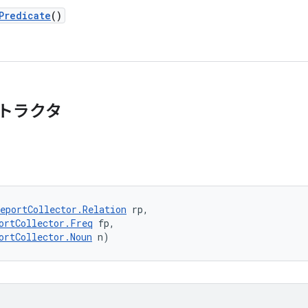
Predicate
()
トラクタ
eportCollector.Relation
 rp, 

ortCollector.Freq
 fp, 

ortCollector.Noun
 n)