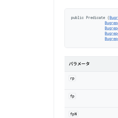
public Predicate (
Bugr
Bugrep
Bugrep
Bugrep
Bugrep
パラメータ
rp
fp
fp
N