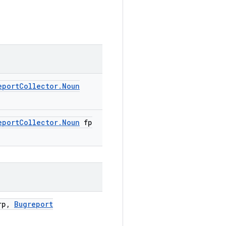
eport
Collector
.
Noun
eport
Collector
.
Noun
fp
p
,
Bugreport