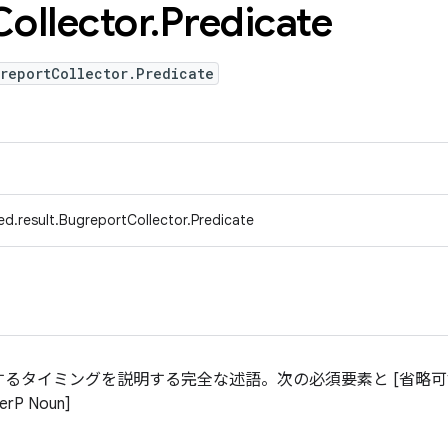
Collector
.
Predicate
reportCollector.Predicate
d.result.BugreportCollector.Predicate
るタイミングを説明する完全な述語。次の必須要素と [省略可
terP Noun]