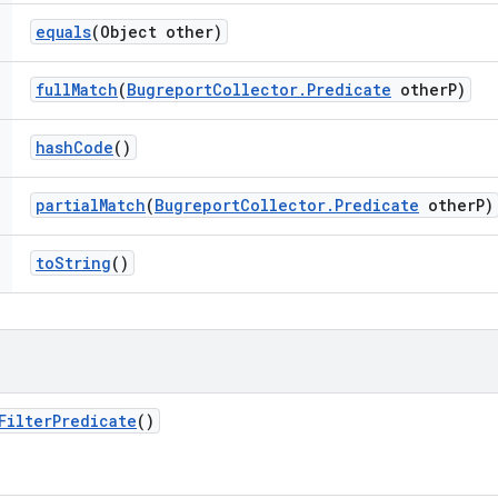
equals
(Object other)
full
Match
(
Bugreport
Collector
.
Predicate
other
P)
hash
Code
()
partial
Match
(
Bugreport
Collector
.
Predicate
other
P)
to
String
()
Filter
Predicate
()