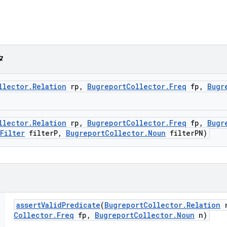
タ
llector
.
Relation
rp
,
Bugreport
Collector
.
Freq
fp
,
Bugr
llector
.
Relation
rp
,
Bugreport
Collector
.
Freq
fp
,
Bugr
Filter
filter
P
,
Bugreport
Collector
.
Noun
filter
PN)
assert
Valid
Predicate
(
Bugreport
Collector
.
Relation
r
Collector
.
Freq
fp
,
Bugreport
Collector
.
Noun
n)