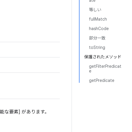
ate
等しい
fullMatch
hashCode
部分一致
toString
保護されたメソッド
getFilterPredicat
e
getPredicate
能な要素] があります。