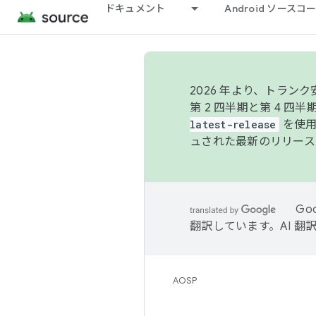
ドキュメント
Android ソース
2026 年より、トラ
第 2 四半期と第 4 四
latest-release
を使用
ュされた最新のリリース
Go
翻訳しています。AI 
AOSP