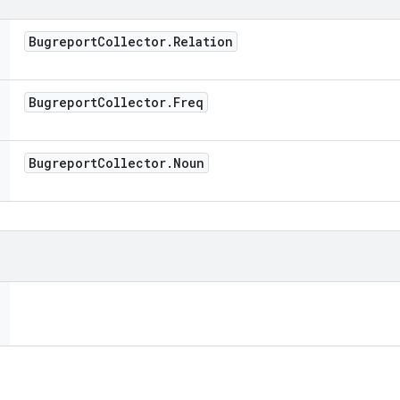
Bugreport
Collector
.
Relation
Bugreport
Collector
.
Freq
Bugreport
Collector
.
Noun