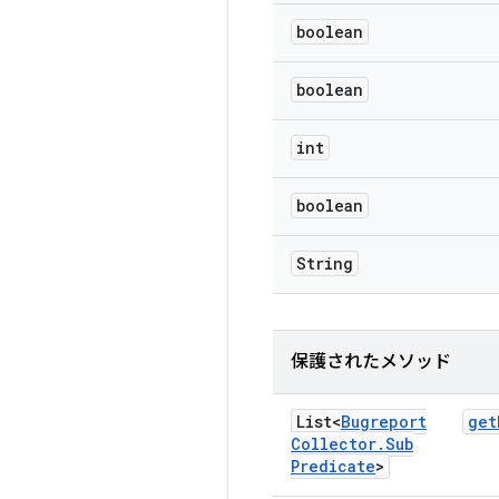
boolean
boolean
int
boolean
String
保護されたメソッド
List<
Bugreport
get
Collector
.
Sub
Predicate
>