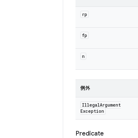
rp
fp
n
例外
Illegal
Argument
Exception
Predicate