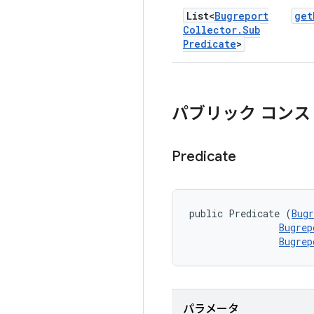
List<
Bugreport
get
Collector
.
Sub
Predicate
>
パブリック コンス
Predicate
public Predicate (
Bugr
Bugrep
Bugrep
パラメータ