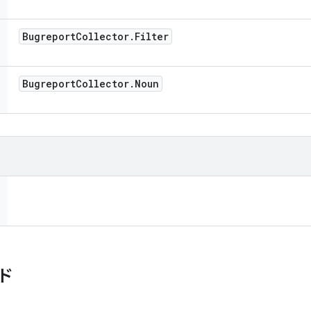
Bugreport
Collector
.
Filter
Bugreport
Collector
.
Noun
ド