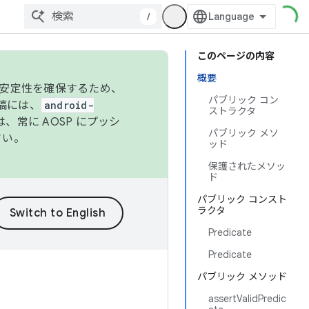
/
このページの内容
概要
の安定性を確保するため、
パブリック コン
投稿には、
android-
ストラクタ
、常に AOSP にプッシ
パブリック メソ
さい。
ッド
保護されたメソッ
ド
パブリック コンスト
ラクタ
Predicate
Predicate
パブリック メソッド
assertValidPredic