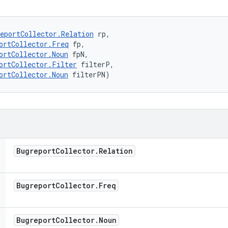
eportCollector.Relation
 rp, 

ortCollector.Freq
 fp, 

ortCollector.Noun
 fpN, 

ortCollector.Filter
 filterP, 

ortCollector.Noun
 filterPN)
Bugreport
Collector
.
Relation
Bugreport
Collector
.
Freq
Bugreport
Collector
.
Noun