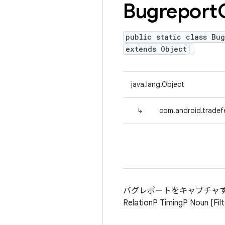
Bugreport
public static class Bug
extends Object
java.lang.Object
↳
com.android.tradefe
バグレポートをキャプチャす
RelationP TimingP Noun [Fil