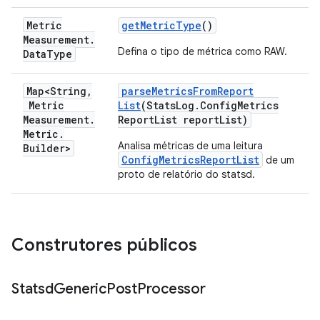
Metric
get
Metric
Type
()
Measurement
.
Defina o tipo de métrica como RAW.
Data
Type
Map<String
,
parse
Metrics
From
Report
Metric
List
(Stats
Log
.
Config
Metrics
Measurement
.
Report
List report
List)
Metric
.
Analisa métricas de uma leitura
Builder>
ConfigMetricsReportList
de um
proto de relatório do statsd.
Construtores públicos
Statsd
Generic
Post
Processor