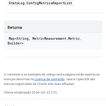
Stats
Log
.
Config
Metrics
Report
List
Retorna
Map<String
,
Metric
Measurement
.
Metric
.
Builder>
O conteúdo e os exemplos de código nesta página estão sujeitos às
licenças descritas na
Licença de conteúdo
. Java e OpenJDK são
marcas registradas da Oracle e/ou suas afiliadas.
Última atualização 2026-06-22 UTC.