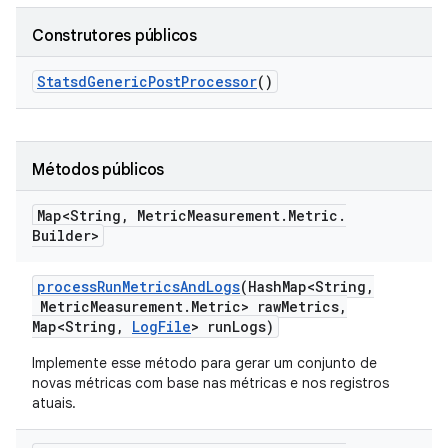
Construtores públicos
Statsd
Generic
Post
Processor
()
Métodos públicos
Map<String
,
Metric
Measurement
.
Metric
.
Builder>
process
Run
Metrics
And
Logs
(Hash
Map<String
,
Metric
Measurement
.
Metric> raw
Metrics
,
Map<String
,
Log
File
> run
Logs)
Implemente esse método para gerar um conjunto de
novas métricas com base nas métricas e nos registros
atuais.