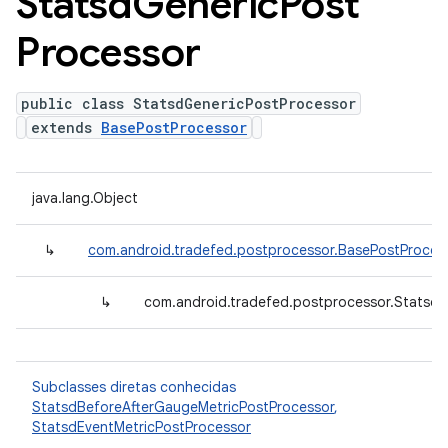
Statsd
Generic
Post
Processor
public class StatsdGenericPostProcessor
extends
BasePostProcessor
java.lang.Object
↳
com.android.tradefed.postprocessor.BasePostProces
↳
com.android.tradefed.postprocessor.Statsd
Subclasses diretas conhecidas
StatsdBeforeAfterGaugeMetricPostProcessor
,
StatsdEventMetricPostProcessor