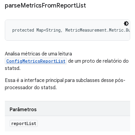
parse
Metrics
From
Report
List
protected Map<String, MetricMeasurement.Metric.Bui
Analisa métricas de uma leitura
ConfigMetricsReportList
de um proto de relatório do
statsd.
Essa é a interface principal para subclasses desse pós-
processador do statsd.
Parâmetros
report
List