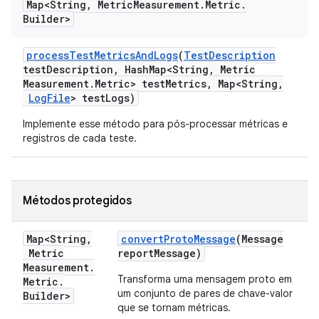
Map<String
,
Metric
Measurement
.
Metric
.
Builder>
process
Test
Metrics
And
Logs
(
Test
Description
test
Description
,
Hash
Map<String
,
Metric
Measurement
.
Metric> test
Metrics
,
Map<String
,
Log
File
> test
Logs)
Implemente esse método para pós-processar métricas e
registros de cada teste.
Métodos protegidos
Map<String
,
convert
Proto
Message
(Message
Metric
report
Message)
Measurement
.
Transforma uma mensagem proto em
Metric
.
um conjunto de pares de chave-valor
Builder>
que se tornam métricas.