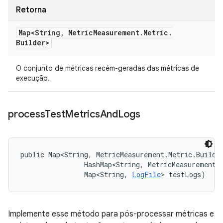
Retorna
Map<String
,
Metric
Measurement
.
Metric
.
Builder>
O conjunto de métricas recém-geradas das métricas de
execução.
process
Test
Metrics
And
Logs
public Map<String, MetricMeasurement.Metric.Builde
                HashMap<String, MetricMeasurement.M
                Map<String, 
LogFile
> testLogs)
Implemente esse método para pós-processar métricas e