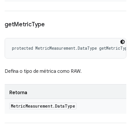
get
Metric
Type
protected MetricMeasurement.DataType getMetricType
Defina o tipo de métrica como RAW.
Retorna
Metric
Measurement
.
Data
Type