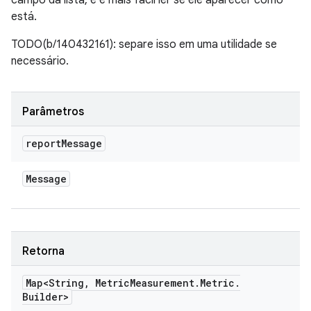
campo da lista, e é mais fácil ler se ele aparecer como
está.
TODO(b/140432161): separe isso em uma utilidade se
necessário.
Parâmetros
report
Message
Message
Retorna
Map<String
,
Metric
Measurement
.
Metric
.
Builder>