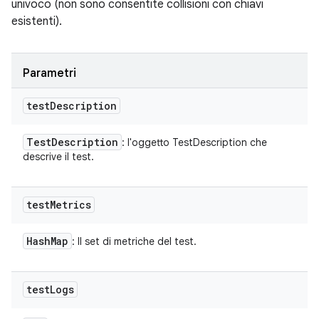
univoco (non sono consentite collisioni con chiavi
esistenti).
Parametri
test
Description
Test
Description
: l'oggetto TestDescription che
descrive il test.
test
Metrics
Hash
Map
: Il set di metriche del test.
test
Logs