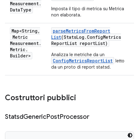
Measurement
.
Imposta il tipo di metrica su Metrica
Data
Type
non elaborata.
Map<String
,
parse
Metrics
From
Report
Metric
List
(Stats
Log
.
Config
Metrics
Measurement
.
Report
List report
List)
Metric
.
Analizza le metriche da un
Builder>
ConfigMetricsReportList
letto
da un proto di report statsd.
Costruttori pubblici
Statsd
Generic
Post
Processor