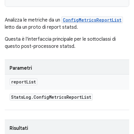
Analizza le metriche da un
ConfigMetricsReportList
letto da un proto di report statsd.
Questa è l'interfaccia principale per le sottoclassi di
questo post-processore statsd.
Parametri
report
List
Stats
Log
.
Config
Metrics
Report
List
Risultati