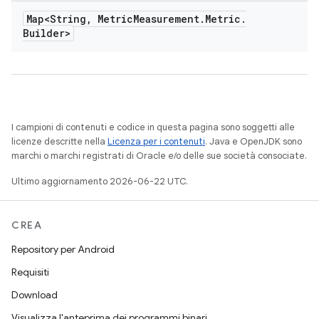
Map<String
,
Metric
Measurement
.
Metric
.
Builder>
I campioni di contenuti e codice in questa pagina sono soggetti alle
licenze descritte nella
Licenza per i contenuti
. Java e OpenJDK sono
marchi o marchi registrati di Oracle e/o delle sue società consociate.
Ultimo aggiornamento 2026-06-22 UTC.
CREA
Repository per Android
Requisiti
Download
Visualizza l'anteprima dei programmi binari