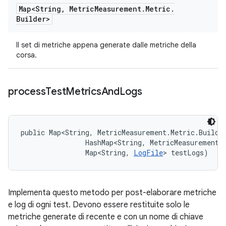
Map<String
,
Metric
Measurement
.
Metric
.
Builder>
Il set di metriche appena generate dalle metriche della
corsa.
process
Test
Metrics
And
Logs
public Map<String, MetricMeasurement.Metric.Builde
                HashMap<String, MetricMeasurement.M
                Map<String, 
LogFile
> testLogs)
Implementa questo metodo per post-elaborare metriche
e log di ogni test. Devono essere restituite solo le
metriche generate di recente e con un nome di chiave