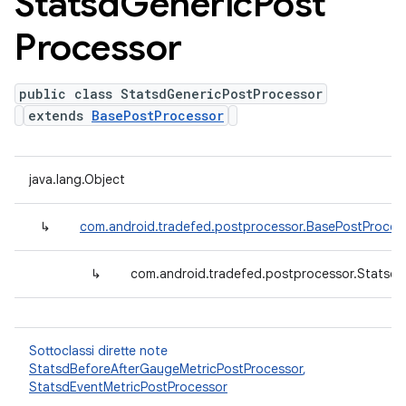
Statsd
Generic
Post
Processor
public class StatsdGenericPostProcessor
extends
BasePostProcessor
java.lang.Object
↳
com.android.tradefed.postprocessor.BasePostProces
↳
com.android.tradefed.postprocessor.Statsd
Sottoclassi dirette note
StatsdBeforeAfterGaugeMetricPostProcessor
,
StatsdEventMetricPostProcessor