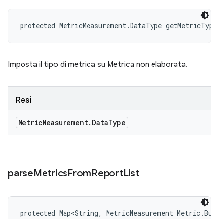
protected MetricMeasurement.DataType getMetricType
Imposta il tipo di metrica su Metrica non elaborata.
Resi
Metric
Measurement
.
Data
Type
parse
Metrics
From
Report
List
protected Map<String, MetricMeasurement.Metric.Bui