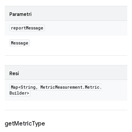
Parametri
report
Message
Message
Resi
Map<String
,
Metric
Measurement
.
Metric
.
Builder>
get
Metric
Type