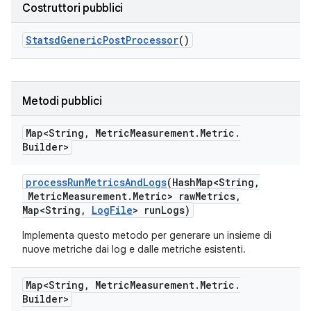
Costruttori pubblici
Statsd
Generic
Post
Processor
()
Metodi pubblici
Map<String
,
Metric
Measurement
.
Metric
.
Builder>
process
Run
Metrics
And
Logs
(Hash
Map<String
,
Metric
Measurement
.
Metric> raw
Metrics
,
Map<String
,
Log
File
> run
Logs)
Implementa questo metodo per generare un insieme di
nuove metriche dai log e dalle metriche esistenti.
Map<String
,
Metric
Measurement
.
Metric
.
Builder>