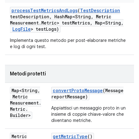
process
Test
Metrics
And
Logs
(
Test
Description
test
Description
,
Hash
Map<String
,
Metric
Measurement
.
Metric> test
Metrics
,
Map<String
,
Log
File
> test
Logs)
Implementa questo metodo per post-elaborare metriche
e log di ogni test.
Metodi protetti
Map<String
,
convert
Proto
Message
(Message
Metric
report
Message)
Measurement
.
Appiattisci un messaggio proto in un
Metric
.
insieme di coppie chiave-valore che
Builder>
diventano metriche.
Metric
get
Metric
Type
()