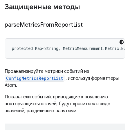
Защищенные методы
parse
Metrics
From
Report
List
protected Map<String, MetricMeasurement.Metric.Bui
Проанализируйте метрики событий из
ConfigMetricsReportList
, используя форматтеры
Atom.
Показатели событий, приводящие к появлению
повторяющихся ключей, будут храниться в виде
значений, разделенных запятыми.