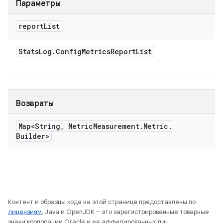
Параметры
report
List
Stats
Log
.
Config
Metrics
Report
List
Возвраты
Map<String
,
Metric
Measurement
.
Metric
.
Builder>
Контент и образцы кода на этой странице предоставлены по
лицензиям
. Java и OpenJDK – это зарегистрированные товарные
знаки корпорации Oracle и ее аффилированных лиц.