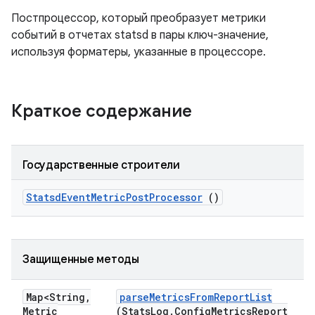
Постпроцессор, который преобразует метрики
событий в отчетах statsd в пары ключ-значение,
используя форматеры, указанные в процессоре.
Краткое содержание
Государственные строители
Statsd
Event
Metric
Post
Processor
()
Защищенные методы
Map<String
,
parse
Metrics
From
Report
List
Metric
(Stats
Log
.
Config
Metrics
Report