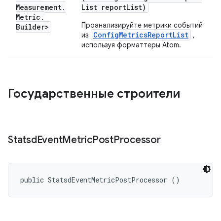
Measurement
.
List report
List)
Metric
.
Проанализируйте метрики событий
Builder>
ConfigMetricsReportList
из
,
используя форматтеры Atom.
Государственные строители
Statsd
Event
Metric
Post
Processor
public StatsdEventMetricPostProcessor ()