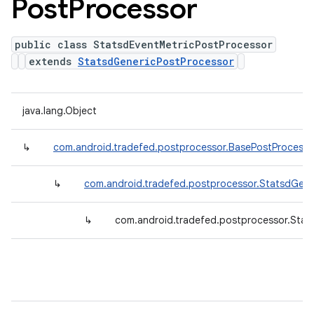
Post
Processor
public class StatsdEventMetricPostProcessor
extends
StatsdGenericPostProcessor
java.lang.Object
↳
com.android.tradefed.postprocessor.BasePostProcesso
↳
com.android.tradefed.postprocessor.StatsdGene
↳
com.android.tradefed.postprocessor.Stat