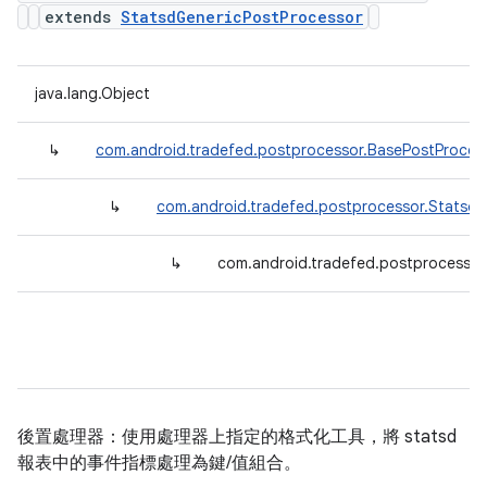
extends
StatsdGenericPostProcessor
java.lang.Object
↳
com.android.tradefed.postprocessor.BasePostProces
↳
com.android.tradefed.postprocessor.Statsd
↳
com.android.tradefed.postprocessor
後置處理器：使用處理器上指定的格式化工具，將 statsd
報表中的事件指標處理為鍵/值組合。