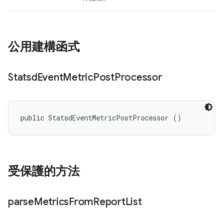
公用建構函式
Statsd
Event
Metric
Post
Processor
public StatsdEventMetricPostProcessor ()
受保護的方法
parse
Metrics
From
Report
List