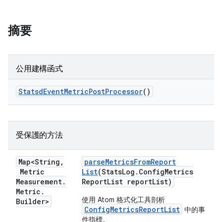
摘要
公用建構函式
Statsd
Event
Metric
Post
Processor
()
受保護的方法
Map<String
,
parse
Metrics
From
Report
Metric
List
(Stats
Log
.
Config
Metrics
Measurement
.
Report
List report
List)
Metric
.
使用 Atom 格式化工具剖析
Builder>
ConfigMetricsReportList
中的事
件指標。