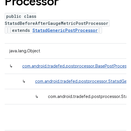
Processor
public class
StatsdBeforeAfterGaugeMetricPostProcessor
extends
StatsdGenericPostProcessor
java.lang.Object
↳
com.android.tradefed.postprocessor.BasePostProcesso
↳
com.android.tradefed.postprocessor.StatsdGene
↳
com.android.tradefed.postprocessor.Stat