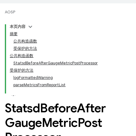
AOSP
本页内容
摘要
公共构造函数
受保护的方法
公共构造函数
StatsdBeforeAfterGaugeMetricPostProcessor
受保护的方法
logFormattedWarning
parseMetricsFromReportList
Statsd
Before
After
Gauge
Metric
Post