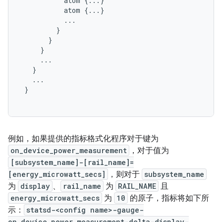
           atom {...}

           atom {...}

           ...

         }

       }

     }

     ...

   }

   ...

 }

例如，如果提供的指标格式化程序对于键为
on_device_power_measurement
，对于值为
[subsystem_name]-[rail_name]=
[energy_microwatt_secs]
，则对于
subsystem_name
为
display
、
rail_name
为
RAIL_NAME
且
energy_microwatt_secs
为
10
的原子，指标将如下所
示：
statsd-<config name>-gauge-
on_device_power_measurement-delta-display-