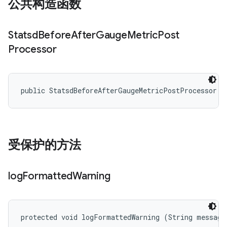
公共构造函数
Statsd
Before
After
Gauge
Metric
Post
Processor
public StatsdBeforeAfterGaugeMetricPostProcessor (
受保护的方法
log
Formatted
Warning
protected void logFormattedWarning (String message