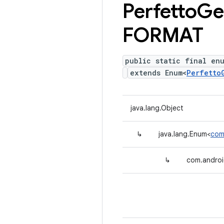
Perfetto
Ge
FORMAT
public static final en
extends Enum<
Perfetto
java.lang.Object
↳
java.lang.Enum<
com
↳
com.androi