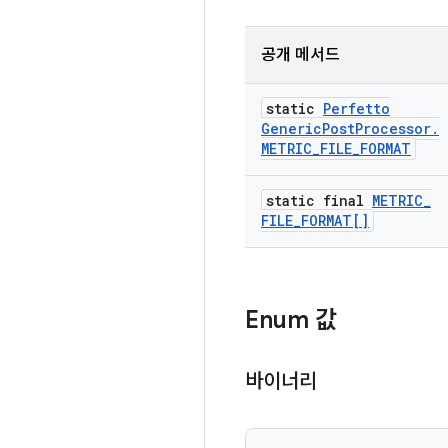
공개 메서드
static
Perfetto
Generic
Post
Processor
.
METRIC
_
FILE
_
FORMAT
static final
METRIC
_
FILE
_
FORMAT[]
Enum 값
바이너리