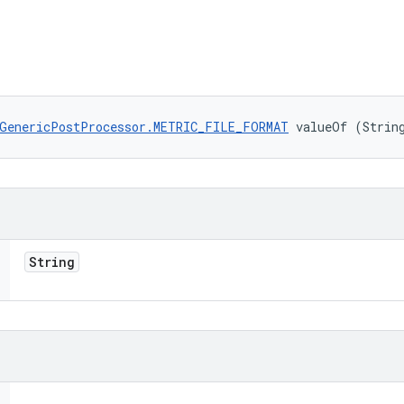
GenericPostProcessor.METRIC_FILE_FORMAT
 valueOf (Strin
String