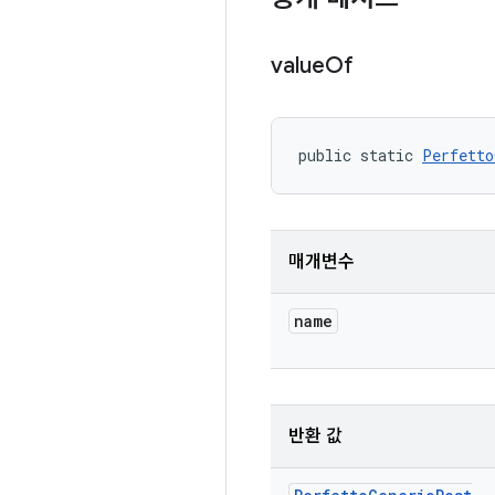
value
Of
public static 
Perfetto
매개변수
name
반환 값