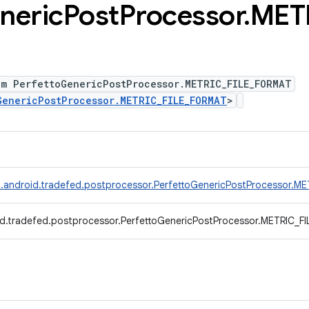
neric
Post
Processor
.
MET
um PerfettoGenericPostProcessor.METRIC_FILE_FORMAT
GenericPostProcessor.METRIC_FILE_FORMAT
>
.android.tradefed.postprocessor.PerfettoGenericPostProcessor.M
d.tradefed.postprocessor.PerfettoGenericPostProcessor.METRIC_F