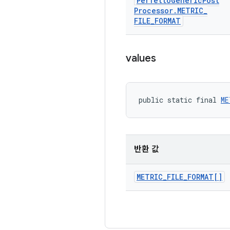
Perfetto
Generic
Post
Processor
.
METRIC
_
FILE
_
FORMAT
values
public static final 
ME
반환 값
METRIC
_
FILE
_
FORMAT[]