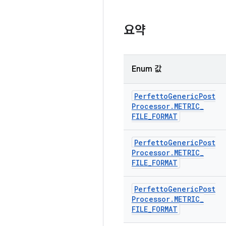
요약
Enum 값
Perfetto
Generic
Post
Processor
.
METRIC
_
FILE
_
FORMAT
Perfetto
Generic
Post
Processor
.
METRIC
_
FILE
_
FORMAT
Perfetto
Generic
Post
Processor
.
METRIC
_
FILE
_
FORMAT