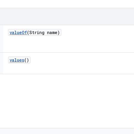
value
Of
(String name)
values
()