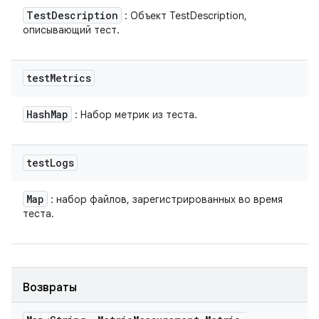
Test
Description
: Объект TestDescription,
описывающий тест.
test
Metrics
Hash
Map
: Набор метрик из теста.
test
Logs
Map
: набор файлов, зарегистрированных во время
теста.
Возвраты