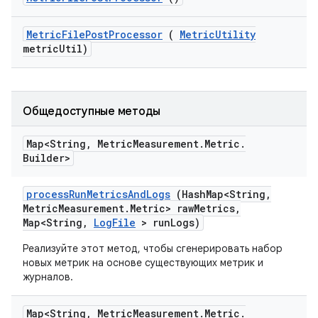
Metric
File
Post
Processor
(
Metric
Utility
metric
Util)
Общедоступные методы
Map<String
,
Metric
Measurement
.
Metric
.
Builder>
process
Run
Metrics
And
Logs
(Hash
Map<String
,
Metric
Measurement
.
Metric> raw
Metrics
,
Map<String
,
Log
File
> run
Logs)
Реализуйте этот метод, чтобы сгенерировать набор
новых метрик на основе существующих метрик и
журналов.
Map<String
,
Metric
Measurement
.
Metric
.