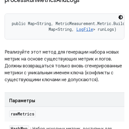
process
Run
Metrics
And
Logs
public Map<String, MetricMeasurement.Metric.Builder
                Map<String, 
LogFile
> runLogs)
Реализуйте этот метод для генерации набора новых
метрик на основе существующих метрик и логов.
Должны возвращаться только вновь сгенерированные
метрики с уникальным именем ключа (конфликты с
существующими ключами не допускаются).
Параметры
raw
Metrics
Hash
Map
: Набор исходных метрик, доступных для