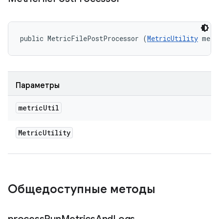
public MetricFilePostProcessor (
MetricUtility
 metr
Параметры
metric
Util
Metric
Utility
Общедоступные методы