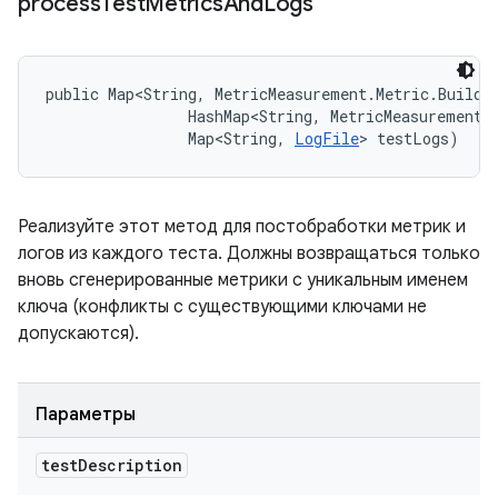
process
Test
Metrics
And
Logs
public Map<String, MetricMeasurement.Metric.Builde
                HashMap<String, MetricMeasurement.M
                Map<String, 
LogFile
> testLogs)
Реализуйте этот метод для постобработки метрик и
логов из каждого теста. Должны возвращаться только
вновь сгенерированные метрики с уникальным именем
ключа (конфликты с существующими ключами не
допускаются).
Параметры
test
Description