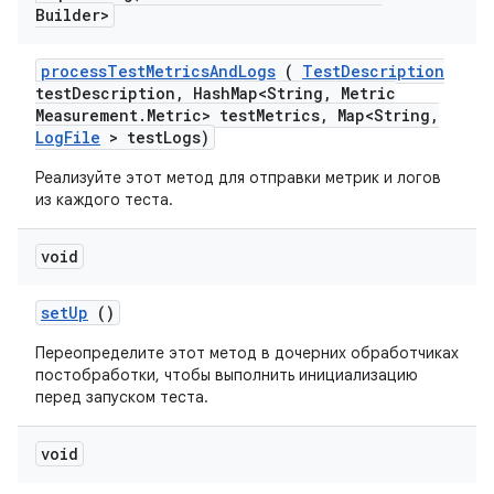
Builder>
process
Test
Metrics
And
Logs
(
Test
Description
test
Description
,
Hash
Map<String
,
Metric
Measurement
.
Metric> test
Metrics
,
Map<String
,
Log
File
> test
Logs)
Реализуйте этот метод для отправки метрик и логов
из каждого теста.
void
set
Up
()
Переопределите этот метод в дочерних обработчиках
постобработки, чтобы выполнить инициализацию
перед запуском теста.
void