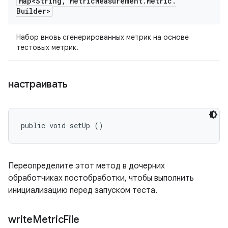
Map<String
,
Metric
Measurement
.
Metric
.
Builder>
Набор вновь сгенерированных метрик на основе
тестовых метрик.
настраивать
public void setUp ()
Переопределите этот метод в дочерних
обработчиках постобработки, чтобы выполнить
инициализацию перед запуском теста.
write
Metric
File