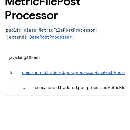
Metric
File
Post
Processor
public class MetricFilePostProcessor
extends
BasePostProcessor
java.lang.Object
↳
com.android.tradefed.postprocessor.BasePostProcesso
↳
com.android.tradefed.postprocessor.MetricFileP