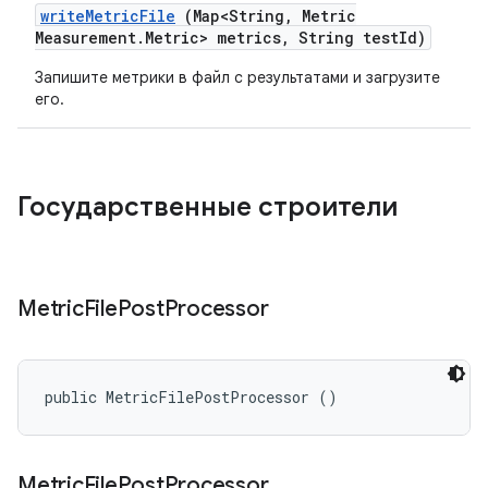
write
Metric
File
(Map<String
,
Metric
Measurement
.
Metric> metrics
,
String test
Id)
Запишите метрики в файл с результатами и загрузите
его.
Государственные строители
Metric
File
Post
Processor
public MetricFilePostProcessor ()
Metric
File
Post
Processor