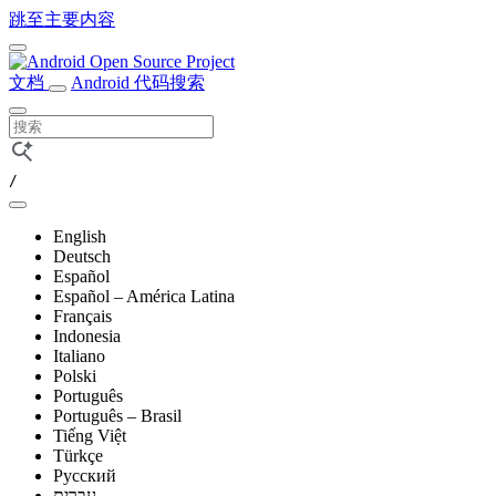
跳至主要内容
文档
Android 代码搜索
/
English
Deutsch
Español
Español – América Latina
Français
Indonesia
Italiano
Polski
Português
Português – Brasil
Tiếng Việt
Türkçe
Русский
עברית