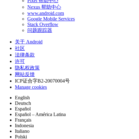
Pixel 帮助中心
Nexus 帮助中心
www.android.com
Google Mobile Services
Stack Overflow
问题跟踪器
关于 Android
社区
法律条款
许可
隐私权政策
网站反馈
ICP证合字B2-20070004号
Manage cookies
English
Deutsch
Español
Español – América Latina
Français
Indonesia
Italiano
Polski