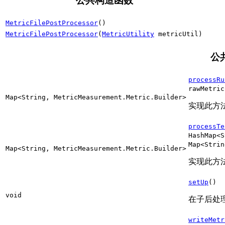
公共构造函数
MetricFilePostProcessor
()
MetricFilePostProcessor
(
MetricUtility
metricUtil)
公
processRu
rawMetri
Map<String, MetricMeasurement.Metric.Builder>
实现此方
processTe
HashMap<S
Map<Stri
Map<String, MetricMeasurement.Metric.Builder>
实现此方
setUp
()
void
在子后处
writeMetr