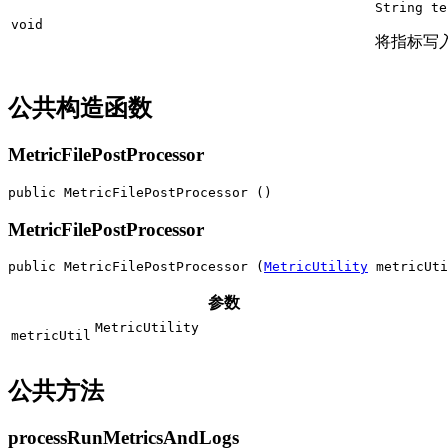
String te
void
将指标写
公共构造函数
MetricFilePostProcessor
public MetricFilePostProcessor ()
MetricFilePostProcessor
public MetricFilePostProcessor (
MetricUtility
 metricUti
参数
MetricUtility
metricUtil
公共方法
processRunMetricsAndLogs