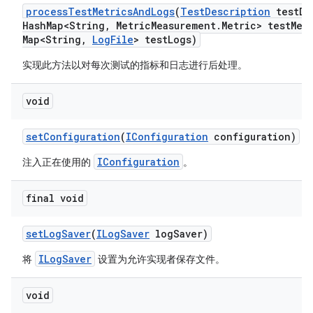
process
Test
Metrics
And
Logs
(
Test
Description
test
De
Hash
Map<String
,
Metric
Measurement
.
Metric> test
Met
Map<String
,
Log
File
> test
Logs)
实现此方法以对每次测试的指标和日志进行后处理。
void
set
Configuration
(
IConfiguration
configuration)
IConfiguration
注入正在使用的
。
final void
set
Log
Saver
(
ILog
Saver
log
Saver)
ILogSaver
将
设置为允许实现者保存文件。
void