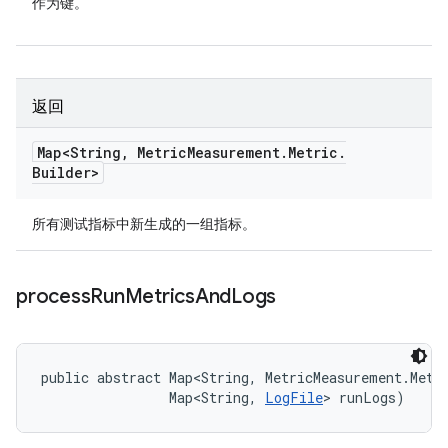
作为键。
返回
Map<String
,
Metric
Measurement
.
Metric
.
Builder>
所有测试指标中新生成的一组指标。
process
Run
Metrics
And
Logs
public abstract Map<String, MetricMeasurement.Metri
                Map<String, 
LogFile
> runLogs)