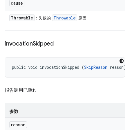
cause
Throwable
Throwable
：失败的
原因
invocation
Skipped
public void invocationSkipped (
SkipReason
 reason)
报告调用已跳过
参数
reason