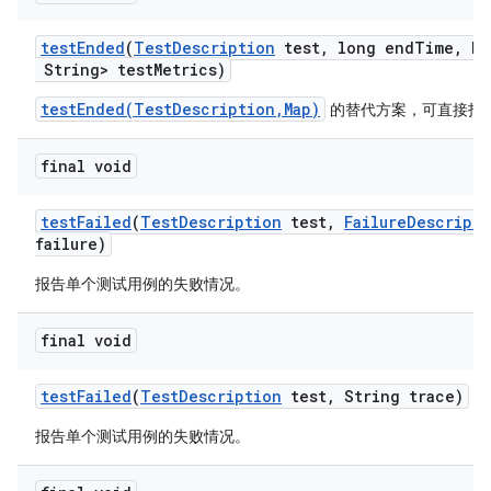
test
Ended
(
Test
Description
test
,
long end
Time
,
Ma
String> test
Metrics)
testEnded(TestDescription,Map)
的替代方案，可直接指
final void
test
Failed
(
Test
Description
test
,
Failure
Descripti
failure)
报告单个测试用例的失败情况。
final void
test
Failed
(
Test
Description
test
,
String trace)
报告单个测试用例的失败情况。