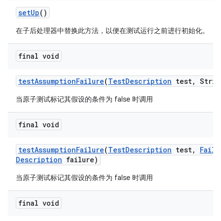
set
Up
()
在子后处理器中替换此方法，以便在测试运行之前进行初始化。
final void
test
Assumption
Failure
(
Test
Description
test
,
Strin
当原子测试标记其假设的条件为 false 时调用
final void
test
Assumption
Failure
(
Test
Description
test
,
Failu
Description
failure)
当原子测试标记其假设的条件为 false 时调用
final void