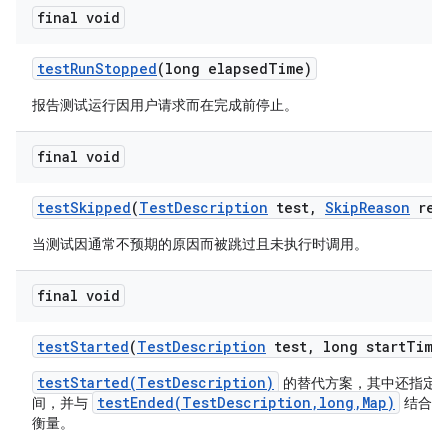
final void
test
Run
Stopped
(long elapsed
Time)
报告测试运行因用户请求而在完成前停止。
final void
test
Skipped
(
Test
Description
test
,
Skip
Reason
rea
当测试因通常不预期的原因而被跳过且未执行时调用。
final void
test
Started
(
Test
Description
test
,
long start
Time
testStarted(TestDescription)
的替代方案，其中还指定
testEnded(TestDescription,long,Map)
间，并与
结合使
衡量。