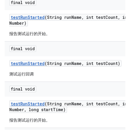
final void
test
Run
Started
(String run
Name
,
int test
Count
,
int
Number)
报告测试运行的开始。
final void
test
Run
Started
(String run
Name
,
int test
Count)
测试运行回调
final void
test
Run
Started
(String run
Name
,
int test
Count
,
int
Number
,
long start
Time)
报告测试运行的开始。