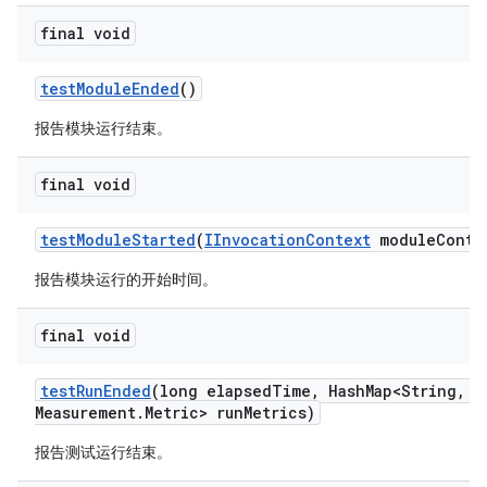
final void
test
Module
Ended
()
报告模块运行结束。
final void
test
Module
Started
(
IInvocation
Context
module
Conte
报告模块运行的开始时间。
final void
test
Run
Ended
(long elapsed
Time
,
Hash
Map<String
,
Me
Measurement
.
Metric> run
Metrics)
报告测试运行结束。