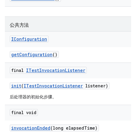
公共方法
IConfiguration
get
Configuration
()
final
ITest
Invocation
Listener
init
(
ITest
Invocation
Listener
listener)
后处理器的初始化步骤。
final void
invocation
Ended
(long elapsed
Time)