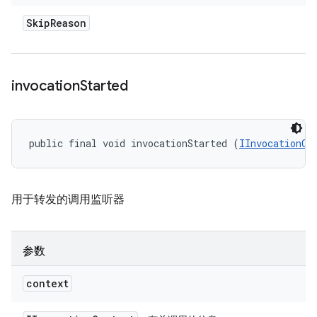
Skip
Reason
invocation
Started
public final void invocationStarted (
IInvocationCo
用于转发的调用监听器
参数
context