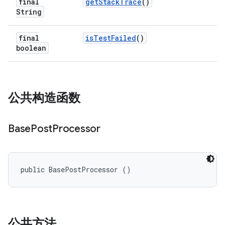
final
get
Stack
Trace
()
String
final
is
Test
Failed
()
boolean
公共构造函数
Base
Post
Processor
public BasePostProcessor ()
公共方法