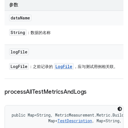
参数
data
Name
String
：数据的名称
log
File
Log
File
Log
File
：之前记录的
，应与测试用例相关联。
process
All
Test
Metrics
And
Logs
public Map<String, MetricMeasurement.Metric.Builde
                Map<
TestDescription
, Map<String, 
L