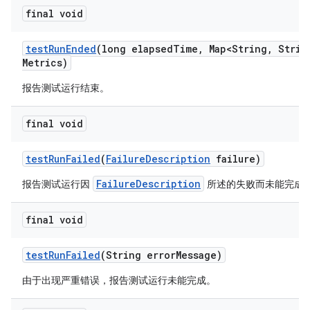
final void
test
Run
Ended
(long elapsed
Time
,
Map<String
,
Strin
Metrics)
报告测试运行结束。
final void
test
Run
Failed
(
Failure
Description
failure)
FailureDescription
报告测试运行因
所述的失败而未能完成
final void
test
Run
Failed
(String error
Message)
由于出现严重错误，报告测试运行未能完成。