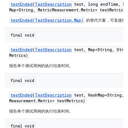
test
Ended
(
Test
Description
test
,
long end
Time
,
Ha
Map<String
,
Metric
Measurement
.
Metric> test
Metrics)
testEnded(TestDescription,Map)
的替代方案，可直接指
final void
test
Ended
(
Test
Description
test
,
Map<String
,
Strin
Metrics)
报告单个测试用例的执行结束时间。
final void
test
Ended
(
Test
Description
test
,
Hash
Map<String
,
M
Measurement
.
Metric> test
Metrics)
报告单个测试用例的执行结束时间。
final void