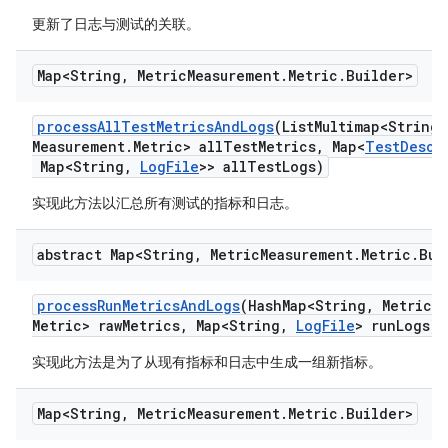
更新了日志与测试的关联。
Map<String
,
Metric
Measurement
.
Metric
.
Builder>
process
All
Test
Metrics
And
Logs
(List
Multimap<String
,
Measurement
.
Metric> all
Test
Metrics
,
Map<
Test
Descr
Map<String
,
Log
File
>> all
Test
Logs)
实现此方法以汇总所有测试的指标和日志。
abstract Map<String
,
Metric
Measurement
.
Metric
.
Bui
process
Run
Metrics
And
Logs
(Hash
Map<String
,
Metric
M
Metric> raw
Metrics
,
Map<String
,
Log
File
> run
Logs)
实现此方法是为了从现有指标和日志中生成一组新指标。
Map<String
,
Metric
Measurement
.
Metric
.
Builder>