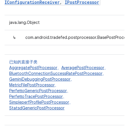
IConfigurationReceiver
,
IPostProcessor
java.lang.Object
↳
com.android.tradefed.postprocessor.BasePostProces
已知的直接子类
AggregatePostProcessor
、
AveragePostProcessor
、
BluetoothConnectionSuccessRatePostProcessor
、
GeminiDebuggingPostProcessor
、
MetricFilePostProcessor
、
PerfettoGenericPostProcessor
、
PerfettoTracePostProcessor
、
SimpleperfProfilePostProcessor
、
StatsdGenericPostProcessor