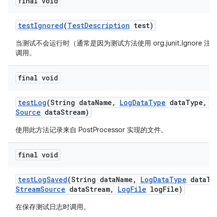
final void
test
Ignored
(
Test
Description
test)
当测试不会运行时（通常是因为测试方法使用 org.junit.Ignore 
调用。
final void
test
Log
(String data
Name
,
Log
Data
Type
data
Type
,
I
Source
data
Stream)
使用此方法记录来自 PostProcessor 实现的文件。
final void
test
Log
Saved
(String data
Name
,
Log
Data
Type
data
Ty
Stream
Source
data
Stream
,
Log
File
log
File)
在保存测试日志时调用。