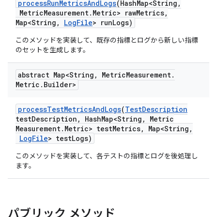
process
Run
Metrics
And
Logs
(Hash
Map<String
,
Metric
Measurement
.
Metric> raw
Metrics
,
Map<String
,
Log
File
> run
Logs)
このメソッドを実装して、既存の指標とログから新しい指標
のセットを生成します。
abstract Map<String
,
Metric
Measurement
.
Metric
.
Builder>
process
Test
Metrics
And
Logs
(
Test
Description
test
Description
,
Hash
Map<String
,
Metric
Measurement
.
Metric> test
Metrics
,
Map<String
,
Log
File
> test
Logs)
このメソッドを実装して、各テストの指標とログを後処理し
ます。
パブリック メソッド