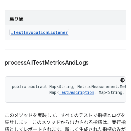
戻り値
ITest
Invocation
Listener
process
All
Test
Metrics
And
Logs
public abstract Map<String, MetricMeasurement.Metr
                Map<
TestDescription
, Map<String, 
L
このメソッドを実装して、すべてのテストで指標とログを
集計します。このメソッドから出力される指標は、実行指
標としてレポートされます。新しく生成された指標のみが