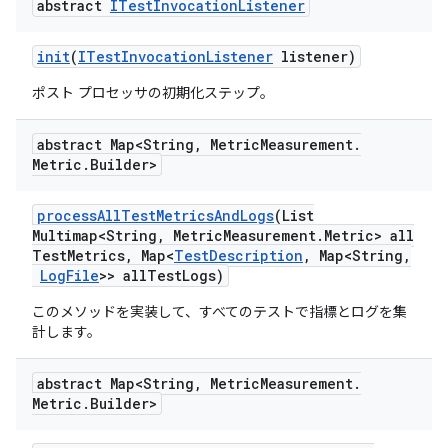
abstract
ITest
Invocation
Listener
init
(
ITest
Invocation
Listener
listener)
ポスト プロセッサの初期化ステップ。
abstract Map<String
,
Metric
Measurement
.
Metric
.
Builder>
process
All
Test
Metrics
And
Logs
(List
Multimap<String
,
Metric
Measurement
.
Metric> all
Test
Metrics
,
Map<
Test
Description
,
Map<String
,
Log
File
>> all
Test
Logs)
このメソッドを実装して、すべてのテストで指標とログを集
計します。
abstract Map<String
,
Metric
Measurement
.
Metric
.
Builder>