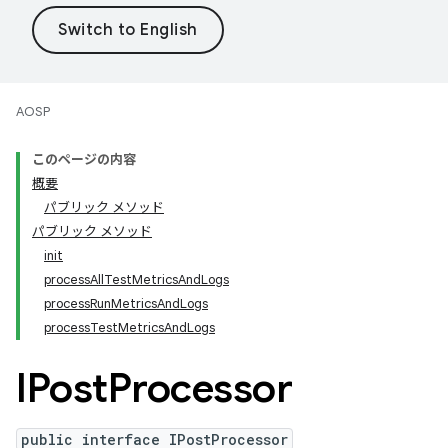
AOSP
このページの内容
概要
パブリック メソッド
パブリック メソッド
init
processAllTestMetricsAndLogs
processRunMetricsAndLogs
processTestMetricsAndLogs
IPost
Processor
public interface IPostProcessor