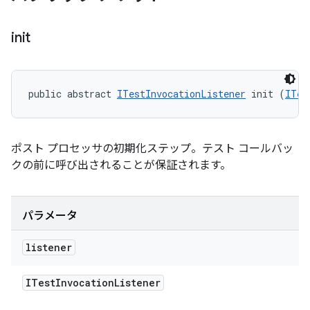
init
public abstract 
ITestInvocationListener
 init (
ITes
ポスト プロセッサの初期化ステップ。テスト コールバッ
クの前に呼び出されることが保証されます。
パラメータ
listener
ITest
Invocation
Listener