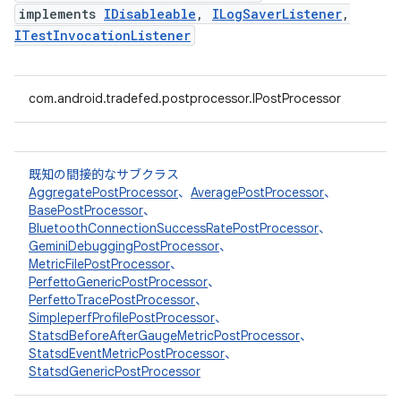
implements
IDisableable
,
ILogSaverListener
,
ITestInvocationListener
com.android.tradefed.postprocessor.IPostProcessor
既知の間接的なサブクラス
AggregatePostProcessor
、
AveragePostProcessor
、
BasePostProcessor
、
BluetoothConnectionSuccessRatePostProcessor
、
GeminiDebuggingPostProcessor
、
MetricFilePostProcessor
、
PerfettoGenericPostProcessor
、
PerfettoTracePostProcessor
、
SimpleperfProfilePostProcessor
、
StatsdBeforeAfterGaugeMetricPostProcessor
、
StatsdEventMetricPostProcessor
、
StatsdGenericPostProcessor