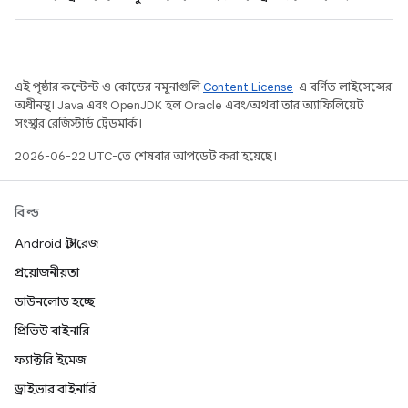
এই পৃষ্ঠার কন্টেন্ট ও কোডের নমুনাগুলি
Content License
-এ বর্ণিত লাইসেন্সের
অধীনস্থ। Java এবং OpenJDK হল Oracle এবং/অথবা তার অ্যাফিলিয়েট
সংস্থার রেজিস্টার্ড ট্রেডমার্ক।
2026-06-22 UTC-তে শেষবার আপডেট করা হয়েছে।
বিল্ড
Android স্টোরেজ
প্রয়োজনীয়তা
ডাউনলোড হচ্ছে
প্রিভিউ বাইনারি
ফ্যাক্টরি ইমেজ
ড্রাইভার বাইনারি