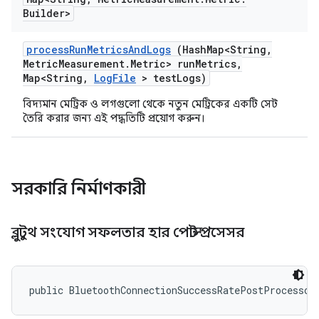
Builder>
process
Run
Metrics
And
Logs
(Hash
Map<String
,
Metric
Measurement
.
Metric> run
Metrics
,
Map<String
,
Log
File
> test
Logs)
বিদ্যমান মেট্রিক ও লগগুলো থেকে নতুন মেট্রিকের একটি সেট
তৈরি করার জন্য এই পদ্ধতিটি প্রয়োগ করুন।
সরকারি নির্মাণকারী
ব্লুটুথ সংযোগ সফলতার হার পোস্ট প্রসেসর
public BluetoothConnectionSuccessRatePostProcessor