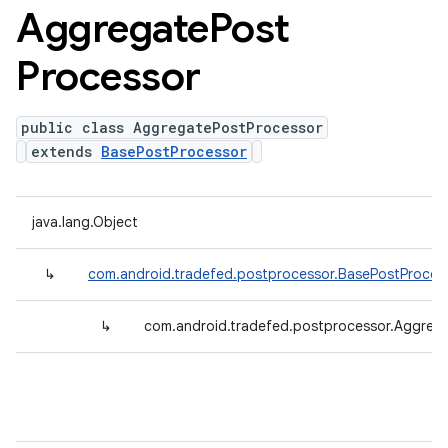
Aggregate
Post
Processor
public class AggregatePostProcessor
extends
BasePostProcessor
java.lang.Object
↳
com.android.tradefed.postprocessor.BasePostProces
↳
com.android.tradefed.postprocessor.Aggreg