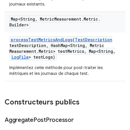
journaux existants.
Map<String
,
Metric
Measurement
.
Metric
.
Builder>
process
Test
Metrics
And
Logs
(
Test
Description
test
Description
,
Hash
Map<String
,
Metric
Measurement
.
Metric> test
Metrics
,
Map<String
,
Log
File
> test
Logs)
Implémentez cette méthode pour post-traiter les
métriques et les journaux de chaque test.
Constructeurs publics
Aggregate
Post
Processor