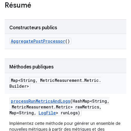
Résumé
Constructeurs publics
Aggregate
Post
Processor
()
Méthodes publiques
Map<String
,
Metric
Measurement
.
Metric
.
Builder>
process
Run
Metrics
And
Logs
(Hash
Map<String
,
Metric
Measurement
.
Metric> raw
Metrics
,
Map<String
,
Log
File
> run
Logs)
Implémentez cette méthode pour générer un ensemble de
nouvelles métriques à partir des métriques et des