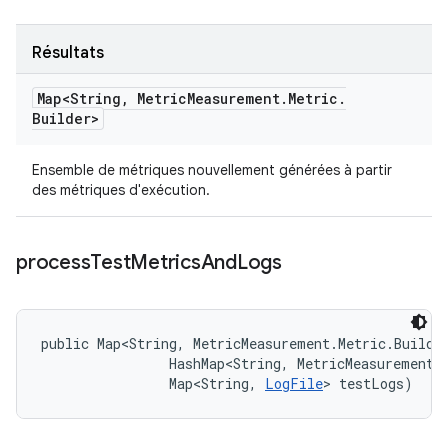
Résultats
Map<String
,
Metric
Measurement
.
Metric
.
Builder>
Ensemble de métriques nouvellement générées à partir
des métriques d'exécution.
process
Test
Metrics
And
Logs
public Map<String, MetricMeasurement.Metric.Builde
                HashMap<String, MetricMeasurement.M
                Map<String, 
LogFile
> testLogs)