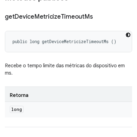
get
Device
Metricize
Timeout
Ms
public long getDeviceMetricizeTimeoutMs ()
Recebe o tempo limite das métricas do dispositivo em
ms.
Retorna
long