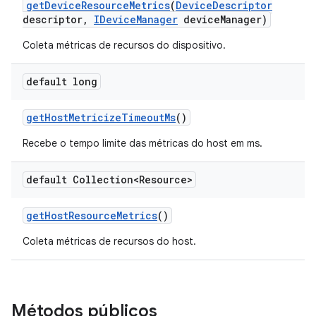
get
Device
Resource
Metrics
(
Device
Descriptor
descriptor
,
IDevice
Manager
device
Manager)
Coleta métricas de recursos do dispositivo.
default long
get
Host
Metricize
Timeout
Ms
()
Recebe o tempo limite das métricas do host em ms.
default Collection<Resource>
get
Host
Resource
Metrics
()
Coleta métricas de recursos do host.
Métodos públicos