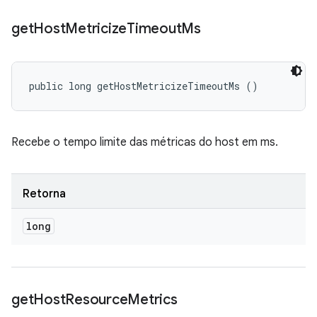
get
Host
Metricize
Timeout
Ms
public long getHostMetricizeTimeoutMs ()
Recebe o tempo limite das métricas do host em ms.
Retorna
long
get
Host
Resource
Metrics