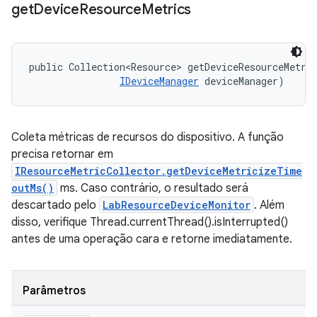
get
Device
Resource
Metrics
public Collection<Resource> getDeviceResourceMetri
IDeviceManager
 deviceManager)
Coleta métricas de recursos do dispositivo. A função
precisa retornar em
IResourceMetricCollector.getDeviceMetricizeTime
outMs()
ms. Caso contrário, o resultado será
descartado pelo
LabResourceDeviceMonitor
. Além
disso, verifique Thread.currentThread().isInterrupted()
antes de uma operação cara e retorne imediatamente.
Parâmetros