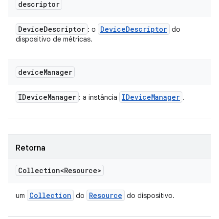
descriptor
Device
Descriptor
Device
Descriptor
: o
do
dispositivo de métricas.
device
Manager
IDevice
Manager
IDevice
Manager
: a instância
.
Retorna
Collection<Resource>
Collection
Resource
um
do
do dispositivo.