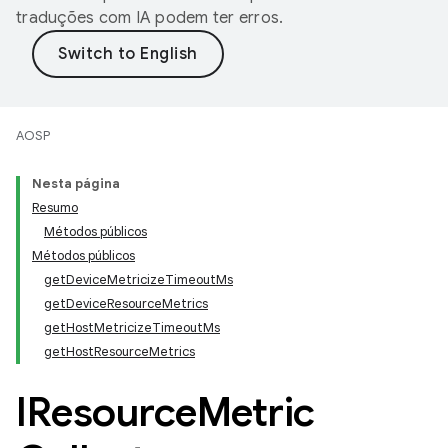
traduções com IA podem ter erros.
AOSP
Nesta página
Resumo
Métodos públicos
Métodos públicos
getDeviceMetricizeTimeoutMs
getDeviceResourceMetrics
getHostMetricizeTimeoutMs
getHostResourceMetrics
IResource
Metric