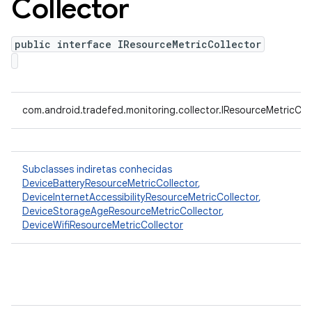
Collector
public interface IResourceMetricCollector
com.android.tradefed.monitoring.collector.IResourceMetricCol
Subclasses indiretas conhecidas
DeviceBatteryResourceMetricCollector
,
DeviceInternetAccessibilityResourceMetricCollector
,
DeviceStorageAgeResourceMetricCollector
,
DeviceWifiResourceMetricCollector