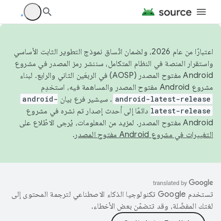
اعتبارًا من عام 2026، ولضمان اتّساق نموذج التطوير الثابت الأساسي
واستقرار المنصة في النظام المتكامل، سننشر رمز المصدر في مشروع
Android مفتوح المصدر (AOSP) في الربعَين الثاني والرابع. لبناء
مشروع Android مفتوح المصدر والمساهمة فيه، استخدِم
android-latest-release
. سيشير فرع بيان
android-
latest-release
دائمًا إلى أحدث إصدار تم نشره في مشروع
Android مفتوح المصدر. لمزيد من المعلومات، يُرجى الاطّلاع على
التغييرات في مشروع Android مفتوح المصدر
.
تستخدم Google تكنولوجيا الذكاء الاصطناعي لترجمة المحتوى إلى
لغتك المفضّلة، وقد تتضمّن بعض الأخطاء.