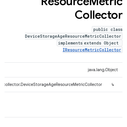
Resource
Metric
Collector
public class
DeviceStorageAgeResourceMetricCollector
implements
extends Object
IResourceMetricCollector
java.lang.Object
g.collector.DeviceStorageAgeResourceMetricCollector
↳