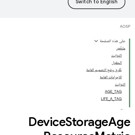
AOSP
على هذه الصفحة
ملخّص
الثوابت
الحقول
طُرق وضع التصميم العامة
الإجراءات العامة
الثوابت
AGE_TAG
LIFE_A_TAG
Device
Storage
Age