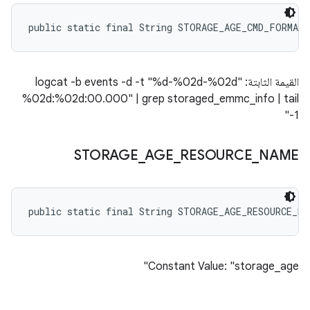
public static final String STORAGE_AGE_CMD_FORMAT
القيمة الثابتة: "logcat -b events -d -t "%d-%02d-%02d
%02d:%02d:00.000" | grep storaged_emmc_info | tail
-1"
STORAGE
_
AGE
_
RESOURCE
_
NAME
public static final String STORAGE_AGE_RESOURCE_NA
Constant Value: "storage_age"