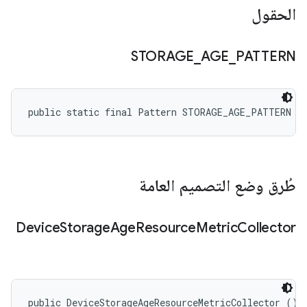
الحقول
STORAGE
_
AGE
_
PATTERN
public static final Pattern STORAGE_AGE_PATTERN
طُرق وضع التصميم العامة
Device
Storage
Age
Resource
Metric
Collector
public DeviceStorageAgeResourceMetricCollector ()