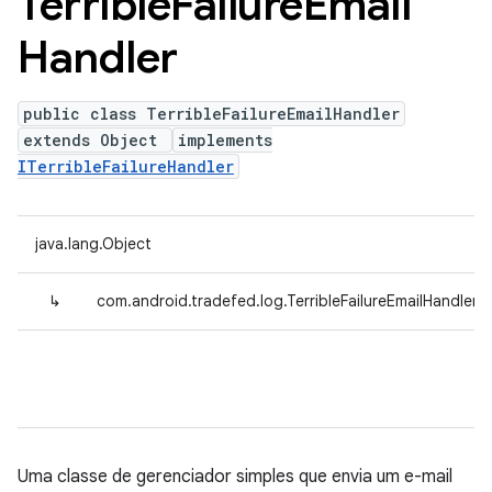
Terrible
Failure
Email
Handler
public class TerribleFailureEmailHandler
extends Object
implements
ITerribleFailureHandler
java.lang.Object
↳
com.android.tradefed.log.TerribleFailureEmailHandler
Uma classe de gerenciador simples que envia um e-mail