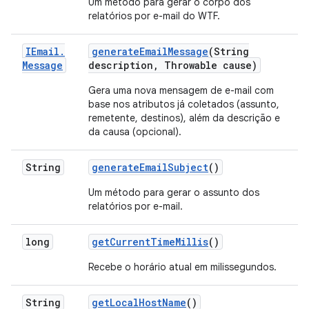
Um método para gerar o corpo dos
relatórios por e-mail do WTF.
IEmail
.
generate
Email
Message
(String
Message
description
,
Throwable cause)
Gera uma nova mensagem de e-mail com
base nos atributos já coletados (assunto,
remetente, destinos), além da descrição e
da causa (opcional).
String
generate
Email
Subject
()
Um método para gerar o assunto dos
relatórios por e-mail.
long
get
Current
Time
Millis
()
Recebe o horário atual em milissegundos.
String
get
Local
Host
Name
()