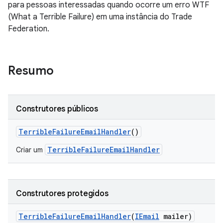
para pessoas interessadas quando ocorre um erro WTF
(What a Terrible Failure) em uma instância do Trade
Federation.
Resumo
Construtores públicos
Terrible
Failure
Email
Handler
()
TerribleFailureEmailHandler
Criar um
Construtores protegidos
Terrible
Failure
Email
Handler
(
IEmail
mailer)