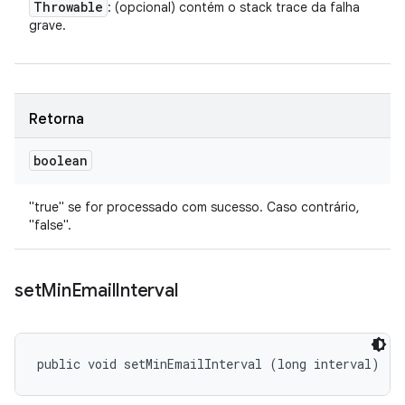
Throwable
: (opcional) contém o stack trace da falha
grave.
Retorna
boolean
"true" se for processado com sucesso. Caso contrário,
"false".
set
Min
Email
Interval
public void setMinEmailInterval (long interval)