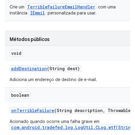
TerribleFailureEmailHandler
Crie um
com uma
IEmail
instância
personalizada para usar.
Métodos públicos
void
add
Destination
(String dest)
Adiciona um endereço de destino de e-mail.
boolean
on
Terrible
Failure
(String description
,
Throwable c
Acionado quando ocorre uma falha grave em
com.android.tradefed.log.LogUtil.CLog.wtf(String