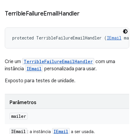
Terrible
Failure
Email
Handler
protected TerribleFailureEmailHandler (
IEmail
 mail
Crie um
TerribleFailureEmailHandler
com uma
instância
IEmail
personalizada para usar.
Exposto para testes de unidade.
Parâmetros
mailer
IEmail
IEmail
: a instância
a ser usada.