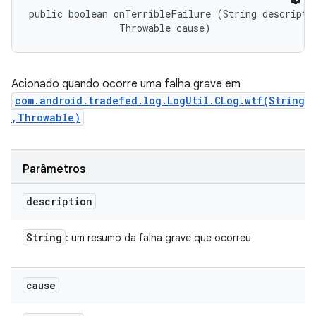
public boolean onTerribleFailure (String descriptio
                Throwable cause)
Acionado quando ocorre uma falha grave em
com.android.tradefed.log.LogUtil.CLog.wtf(String
,Throwable)
Parâmetros
description
String
: um resumo da falha grave que ocorreu
cause