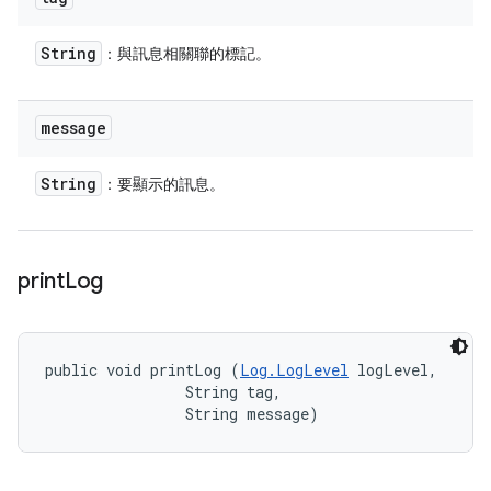
String
：與訊息相關聯的標記。
message
String
：要顯示的訊息。
print
Log
public void printLog (
Log.LogLevel
 logLevel, 

                String tag, 

                String message)