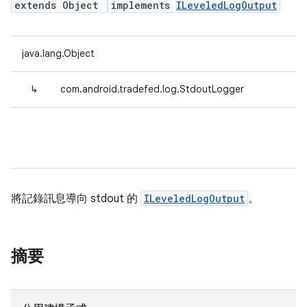
extends Object
implements
ILeveledLogOutput
java.lang.Object
↳
com.android.tradefed.log.StdoutLogger
將記錄訊息導向 stdout 的
ILeveledLogOutput
。
摘要