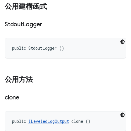
公用建構函式
Stdout
Logger
public StdoutLogger ()
公用方法
clone
public 
ILeveledLogOutput
 clone ()