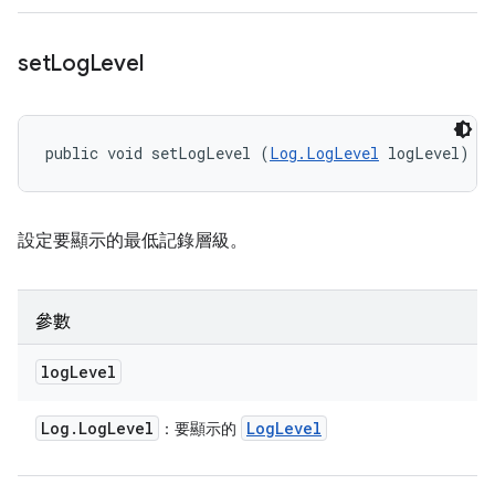
set
Log
Level
public void setLogLevel (
Log.LogLevel
 logLevel)
設定要顯示的最低記錄層級。
參數
log
Level
Log
.
Log
Level
Log
Level
：要顯示的