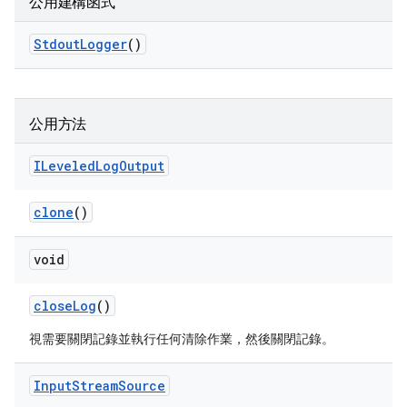
公用建構函式
Stdout
Logger
()
公用方法
ILeveled
Log
Output
clone
()
void
close
Log
()
視需要關閉記錄並執行任何清除作業，然後關閉記錄。
Input
Stream
Source