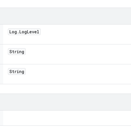
Log
.
Log
Level
String
String