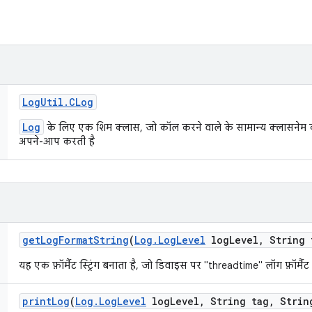
Log
Util
.
CLog
Log
के लिए एक शिम क्लास, जो कॉल करने वाले के सामान्य क्लासनेम क
अपने-आप करती है
get
Log
Format
String
(
Log
.
Log
Level
log
Level
,
String 
यह एक फ़ॉर्मैट स्ट्रिंग बनाता है, जो डिवाइस पर "threadtime" लॉग फ़ॉर्मैट
print
Log
(
Log
.
Log
Level
log
Level
,
String tag
,
String