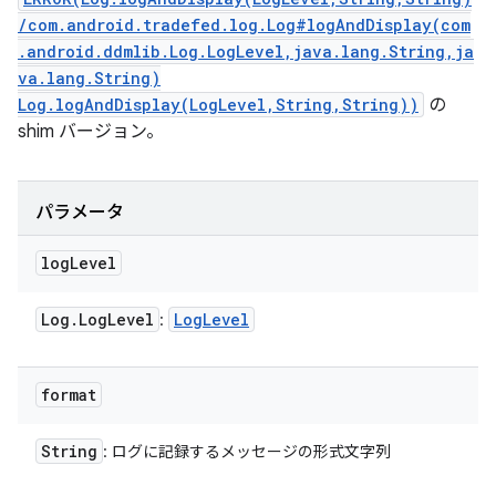
/com.android.tradefed.log.Log#logAndDisplay(com
.android.ddmlib.Log.LogLevel,java.lang.String,ja
va.lang.String)
Log.logAndDisplay(LogLevel,String,String))
の
shim バージョン。
パラメータ
log
Level
Log
.
Log
Level
Log
Level
:
format
String
: ログに記録するメッセージの形式文字列