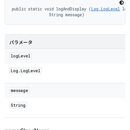
public static void logAndDisplay (
Log.LogLevel
 log
                String message)
パラメータ
log
Level
Log
.
Log
Level
message
String