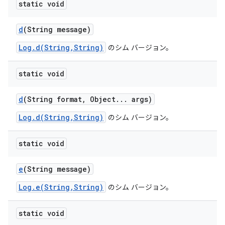
static void
d
(String message)
Log.d(String,String)
のシム バージョン。
static void
d
(String format
,
Object
.
.
.
args)
Log.d(String,String)
のシム バージョン。
static void
e
(String message)
Log.e(String,String)
のシム バージョン。
static void