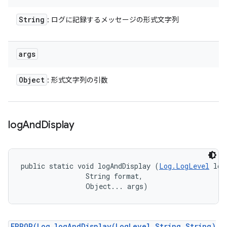
String
: ログに記録するメッセージの形式文字列
args
Object
: 形式文字列の引数
log
And
Display
public static void logAndDisplay (
Log.LogLevel
 log
                String format, 

                Object... args)
ERROR(Log.logAndDisplay(LogLevel,String,String)