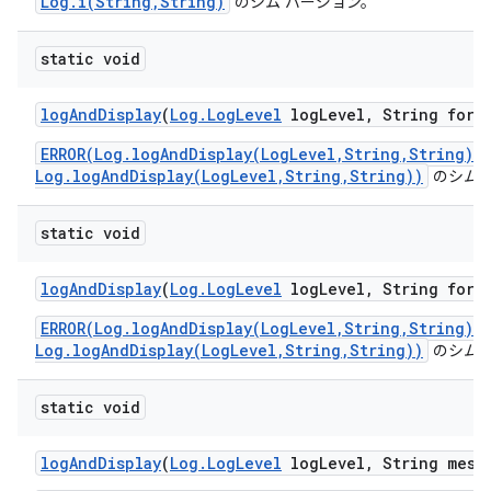
Log.i(String,String)
のシム バージョン。
static void
log
And
Display
(
Log
.
Log
Level
log
Level
,
String form
ERROR(Log.logAndDisplay(LogLevel,String,String)/
Log.logAndDisplay(LogLevel,String,String))
のシム 
static void
log
And
Display
(
Log
.
Log
Level
log
Level
,
String form
ERROR(Log.logAndDisplay(LogLevel,String,String)/
Log.logAndDisplay(LogLevel,String,String))
のシム 
static void
log
And
Display
(
Log
.
Log
Level
log
Level
,
String mess