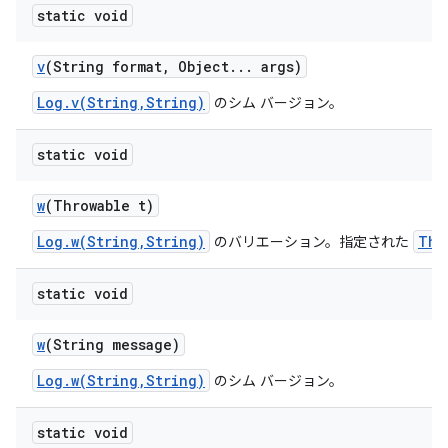
static void
v
(String format
,
Object
.
.
.
args)
Log.v(String,String)
のシム バージョン。
static void
w
(Throwable t)
Log.w(String,String)
Thr
のバリエーション。指定された
static void
w
(String message)
Log.w(String,String)
のシム バージョン。
static void