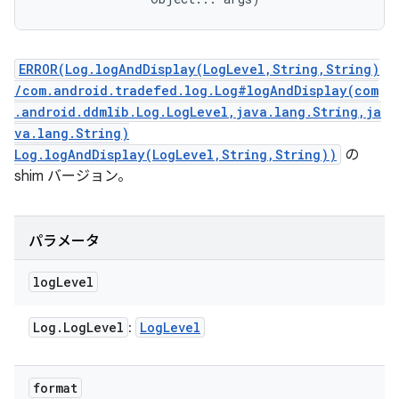
ERROR(Log.logAndDisplay(LogLevel,String,String)
/com.android.tradefed.log.Log#logAndDisplay(com
.android.ddmlib.Log.LogLevel,java.lang.String,ja
va.lang.String)
Log.logAndDisplay(LogLevel,String,String))
の
shim バージョン。
パラメータ
log
Level
Log
.
Log
Level
Log
Level
:
format