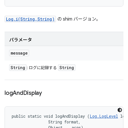
Log.i(String,String)
の shim バージョン。
パラメータ
message
String
String
: ログに記録する
log
And
Display
public static void logAndDisplay (
Log.LogLevel
 log
                String format, 

                Object... args)