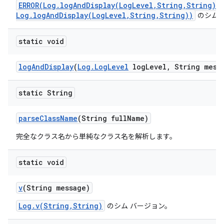
ERROR(Log.logAndDisplay(LogLevel,String,String)/
Log.logAndDisplay(LogLevel,String,String))
のシム 
static void
log
And
Display
(
Log
.
Log
Level
log
Level
,
String mess
static String
parse
Class
Name
(String full
Name)
完全なクラス名から単純なクラス名を解析します。
static void
v
(String message)
Log.v(String,String)
のシム バージョン。