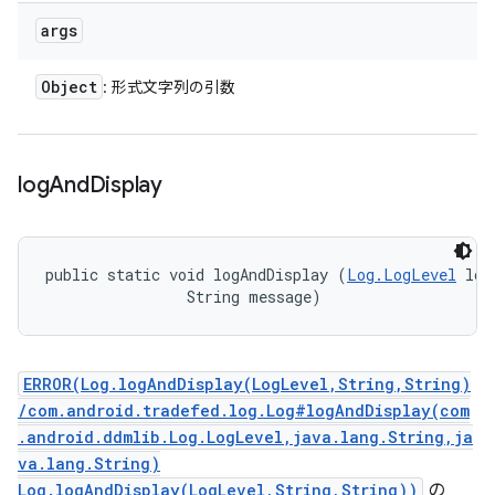
args
Object
: 形式文字列の引数
log
And
Display
public static void logAndDisplay (
Log.LogLevel
 log
                String message)
ERROR(Log.logAndDisplay(LogLevel,String,String)
/com.android.tradefed.log.Log#logAndDisplay(com
.android.ddmlib.Log.LogLevel,java.lang.String,ja
va.lang.String)
Log.logAndDisplay(LogLevel,String,String))
の