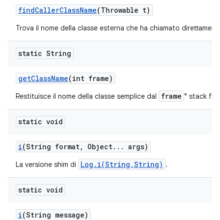
find
Caller
Class
Name
(Throwable t)
Trova il nome della classe esterna che ha chiamato direttame
static String
get
Class
Name
(int frame)
frame
Restituisce il nome della classe semplice dal
° stack fr
static void
i
(String format
,
Object
.
.
.
args)
Log.i(String,String)
La versione shim di
.
static void
i
(String message)