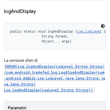
log
And
Display
public static void logAndDisplay (
Log.LogLevel
 log
                String format, 

                Object... args)
La versione shim di
ERROR(Log.logAndDisplay(LogLevel,String,String)
/com.android.tradefed.log.Log#logAndDisplay(com
.android.ddmlib.Log.LogLevel,java.lang.String,ja
va.lang.String)
Log.logAndDisplay(LogLevel,String,String))
.
Parametri