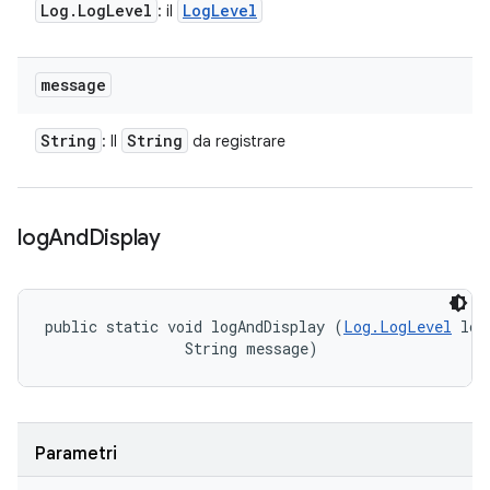
Log
.
Log
Level
Log
Level
: il
message
String
String
: Il
da registrare
log
And
Display
public static void logAndDisplay (
Log.LogLevel
 log
                String message)
Parametri