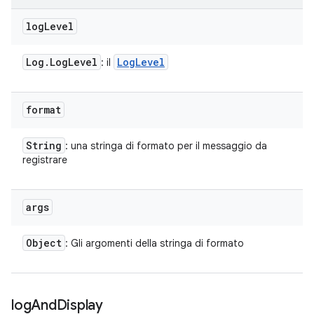
log
Level
Log
.
Log
Level
Log
Level
: il
format
String
: una stringa di formato per il messaggio da
registrare
args
Object
: Gli argomenti della stringa di formato
log
And
Display