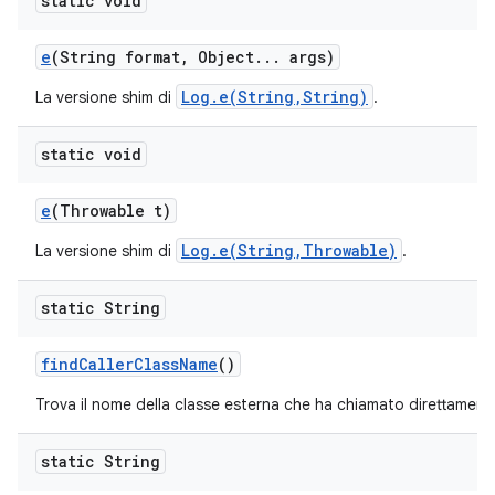
static void
e
(String format
,
Object
.
.
.
args)
Log.e(String,String)
La versione shim di
.
static void
e
(Throwable t)
Log.e(String,Throwable)
La versione shim di
.
static String
find
Caller
Class
Name
()
Trova il nome della classe esterna che ha chiamato direttame
static String