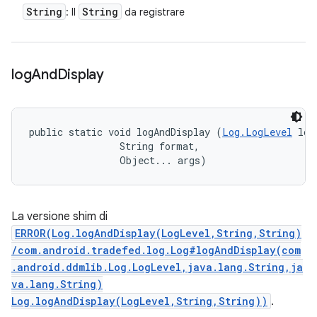
String
String
: Il
da registrare
log
And
Display
public static void logAndDisplay (
Log.LogLevel
 log
                String format, 

                Object... args)
La versione shim di
ERROR(Log.logAndDisplay(LogLevel,String,String)
/com.android.tradefed.log.Log#logAndDisplay(com
.android.ddmlib.Log.LogLevel,java.lang.String,ja
va.lang.String)
Log.logAndDisplay(LogLevel,String,String))
.