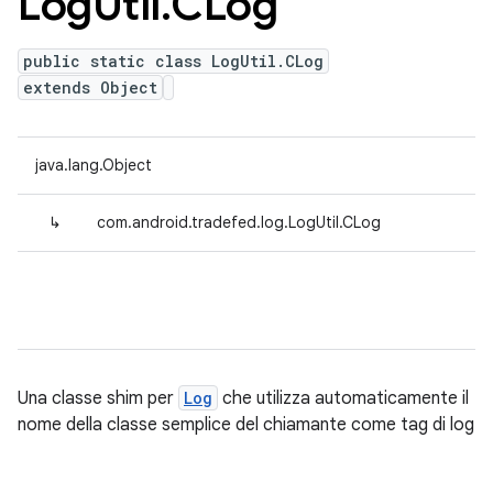
Log
Util
.
CLog
public static class LogUtil.CLog
extends Object
java.lang.Object
↳
com.android.tradefed.log.LogUtil.CLog
Una classe shim per
Log
che utilizza automaticamente il
nome della classe semplice del chiamante come tag di log