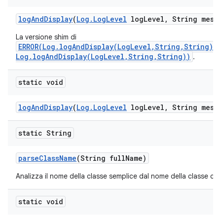
log
And
Display
(
Log
.
Log
Level
log
Level
,
String mess
La versione shim di
ERROR(Log.logAndDisplay(LogLevel,String,String)/
Log.logAndDisplay(LogLevel,String,String))
.
static void
log
And
Display
(
Log
.
Log
Level
log
Level
,
String mess
static String
parse
Class
Name
(String full
Name)
Analizza il nome della classe semplice dal nome della classe co
static void