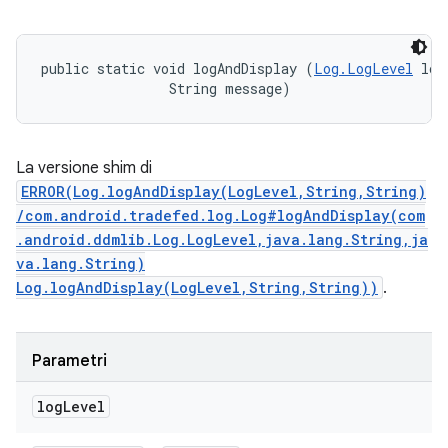
public static void logAndDisplay (
Log.LogLevel
 log
                String message)
La versione shim di
ERROR(Log.logAndDisplay(LogLevel,String,String)
/com.android.tradefed.log.Log#logAndDisplay(com
.android.ddmlib.Log.LogLevel,java.lang.String,ja
va.lang.String)
Log.logAndDisplay(LogLevel,String,String))
.
Parametri
log
Level