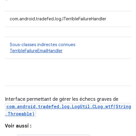
com.android.tradefed.log.ITerribleFailureHandler
Sous-classes indirectes connues
TerribleFailureEmailHandler
Interface permettant de gérer les échecs graves de
com.android.tradefed.log.LogUtil.CLog.wtf(String
,Throwable)
Voir aussi :