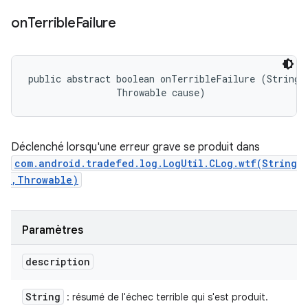
on
Terrible
Failure
public abstract boolean onTerribleFailure (String d
                Throwable cause)
Déclenché lorsqu'une erreur grave se produit dans
com.android.tradefed.log.LogUtil.CLog.wtf(String
,Throwable)
Paramètres
description
String
: résumé de l'échec terrible qui s'est produit.