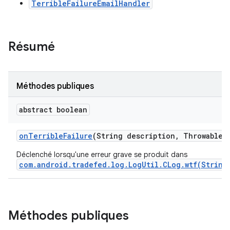
TerribleFailureEmailHandler
Résumé
Méthodes publiques
abstract boolean
on
Terrible
Failure
(String description
,
Throwable c
Déclenché lorsqu'une erreur grave se produit dans
com.android.tradefed.log.LogUtil.CLog.wtf(String
Méthodes publiques