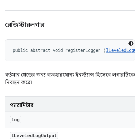
রেজিস্টারলগার
public abstract void registerLogger (
ILeveledLogOu
বর্তমান থ্রেডের জন্য ব্যবহারযোগ্য ইনস্ট্যান্স হিসেবে লগারটিকে
নিবন্ধন করে।
প্যারামিটার
log
ILeveled
Log
Output