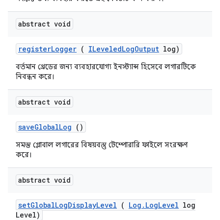
abstract void
register
Logger
(
ILeveled
Log
Output
log)
বর্তমান থ্রেডের জন্য ব্যবহারযোগ্য ইনস্ট্যান্স হিসেবে লগারটিকে
নিবন্ধন করে।
abstract void
save
Global
Log
()
সমস্ত গ্লোবাল লগারের বিষয়বস্তু টেম্পোরারি ফাইলে সংরক্ষণ
করে।
abstract void
set
Global
Log
Display
Level
(
Log
.
Log
Level
log
Level)