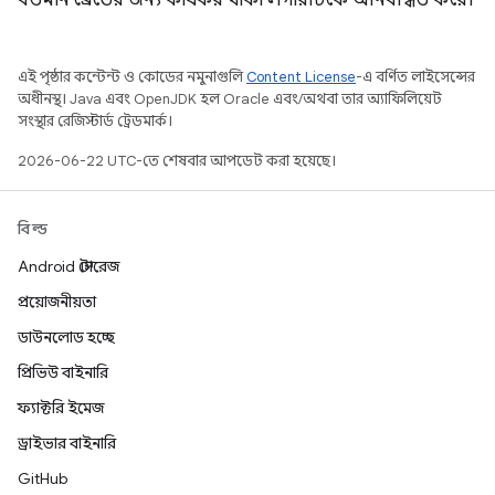
বর্তমান থ্রেডের জন্য কার্যকর থাকা লগারটিকে অনিবন্ধিত করে।
এই পৃষ্ঠার কন্টেন্ট ও কোডের নমুনাগুলি
Content License
-এ বর্ণিত লাইসেন্সের
অধীনস্থ। Java এবং OpenJDK হল Oracle এবং/অথবা তার অ্যাফিলিয়েট
সংস্থার রেজিস্টার্ড ট্রেডমার্ক।
2026-06-22 UTC-তে শেষবার আপডেট করা হয়েছে।
বিল্ড
Android স্টোরেজ
প্রয়োজনীয়তা
ডাউনলোড হচ্ছে
প্রিভিউ বাইনারি
ফ্যাক্টরি ইমেজ
ড্রাইভার বাইনারি
GitHub