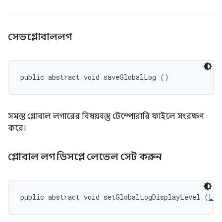
সেভগ্লোবাললগ
public abstract void saveGlobalLog ()
সমস্ত গ্লোবাল লগারের বিষয়বস্তু টেম্পোরারি ফাইলে সংরক্ষণ
করে।
গ্লোবাল লগ ডিসপ্লে লেভেল সেট করুন
public abstract void setGlobalLogDisplayLevel (
Log