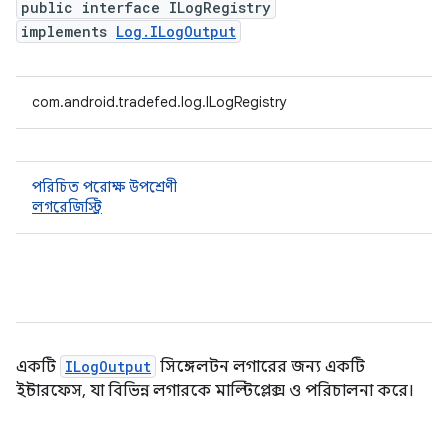
public interface ILogRegistry
implements
Log.ILogOutput
com.android.tradefed.log.ILogRegistry
পরিচিত পরোক্ষ উপশ্রেণী
লগরেজিস্ট্রি
একটি
ILogOutput
সিঙ্গেলটন লগারের জন্য একটি
ইন্টারফেস, যা বিভিন্ন লগারকে মাল্টিপ্লেক্স ও পরিচালনা করে।