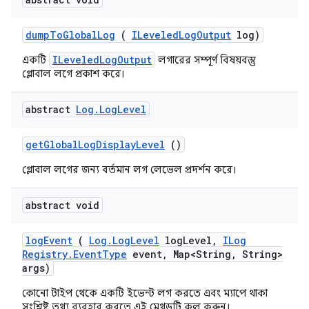
dump
To
Global
Log
(
ILeveled
Log
Output
log)
ILeveledLogOutput
একটি
লগারের সম্পূর্ণ বিষয়বস্তু
গ্লোবাল লগে প্রকাশ করে।
abstract
Log
.
Log
Level
get
Global
Log
Display
Level
()
গ্লোবাল লগের জন্য বর্তমান লগ লেভেল প্রদর্শন করে।
abstract void
log
Event
(
Log
.
Log
Level
log
Level
,
ILog
Registry
.
Event
Type
event
,
Map<String
,
String>
args)
কোনো টাইপ থেকে একটি ইভেন্ট লগ করতে এবং ম্যাপে থাকা
সংশ্লিষ্ট তথ্য ব্যবহার করতে এই মেথডটি কল করুন।