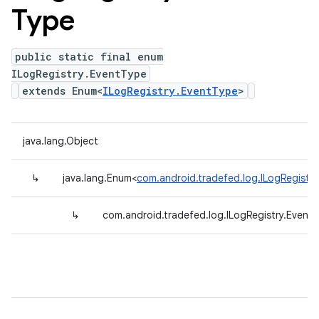
Type
public static final enum
ILogRegistry.EventType
extends Enum<
ILogRegistry.EventType
>
java.lang.Object
↳
java.lang.Enum<
com.android.tradefed.log.ILogRegistr
↳
com.android.tradefed.log.ILogRegistry.Event