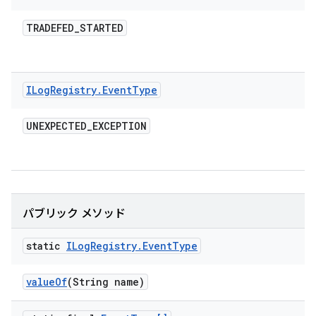
TRADEFED
_
STARTED
ILog
Registry
.
Event
Type
UNEXPECTED
_
EXCEPTION
パブリック メソッド
static
ILog
Registry
.
Event
Type
value
Of
(String name)