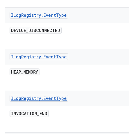
ILog
Registry
.
Event
Type
DEVICE
_
DISCONNECTED
ILog
Registry
.
Event
Type
HEAP
_
MEMORY
ILog
Registry
.
Event
Type
INVOCATION
_
END