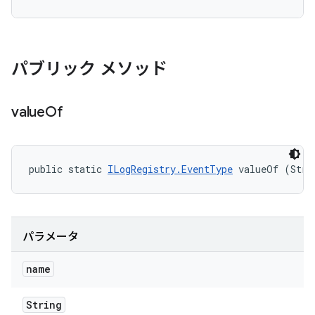
パブリック メソッド
value
Of
public static 
ILogRegistry.EventType
 valueOf (Stri
パラメータ
name
String