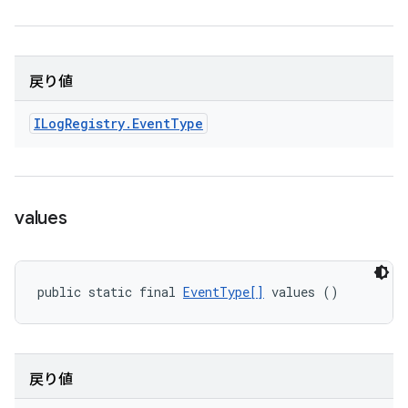
戻り値
ILog
Registry
.
Event
Type
values
public static final 
EventType[]
 values ()
戻り値