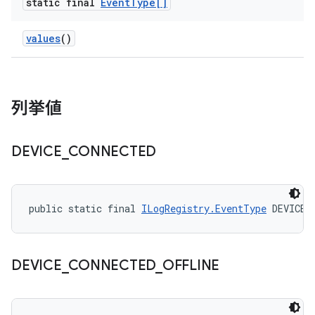
static final
Event
Type[]
values
()
列挙値
DEVICE
_
CONNECTED
public static final 
ILogRegistry.EventType
 DEVICE_
DEVICE
_
CONNECTED
_
OFFLINE