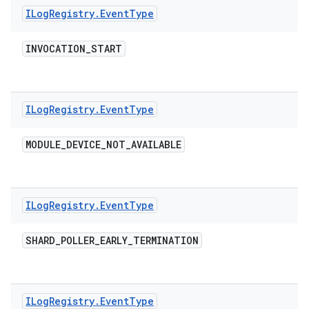
ILog
Registry
.
Event
Type
INVOCATION
_
START
ILog
Registry
.
Event
Type
MODULE
_
DEVICE
_
NOT
_
AVAILABLE
ILog
Registry
.
Event
Type
SHARD
_
POLLER
_
EARLY
_
TERMINATION
ILog
Registry
.
Event
Type