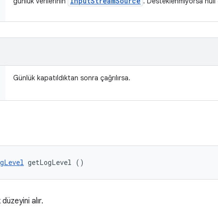
Input
Stream
Source
günlük verilerinin
. Desteklenmiyorsa null 
Günlük kapatıldıktan sonra çağrılırsa.
gLevel
 getLogLevel ()
üzeyini alır.