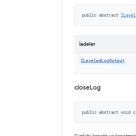
public abstract 
ILevel
İadeler
ILeveled
Log
Output
close
Log
public abstract void 