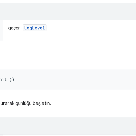
Log
Level
geçerli
nit ()
turarak günlüğü başlatın.