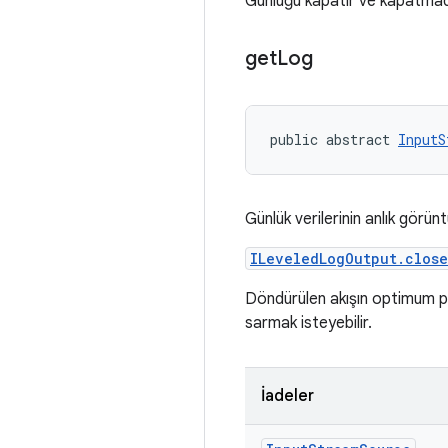
Günlüğü kapatır ve kapatmadan
get
Log
public abstract 
InputS
Günlük verilerinin anlık görüntü
ILeveledLogOutput.close
Döndürülen akışın optimum p
sarmak isteyebilir.
İadeler