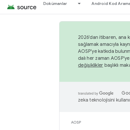
Dokümanlar
Android Kod Arama
2026'dan itibaren, ana k
sağlamak amacıyla kayn
AOSP'ye katkıda bulunm
dalı her zaman AOSP'ye 
değişiklikler
başlıklı maka
Goog
zeka teknolojisini kullanı
AOSP