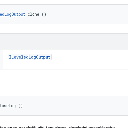
edLogOutput
 clone ()
ILeveled
Log
Output
closeLog ()