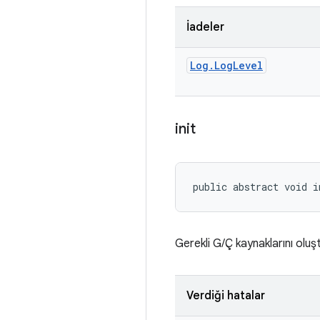
İadeler
Log
.
Log
Level
init
public abstract void i
Gerekli G/Ç kaynaklarını oluş
Verdiği hatalar