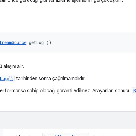
 önce gerektiği gibi temizleme işlemlerini gerçekleştirir.
treamSource
 getLog ()
 akışını alır.
Log()
tarihinden sonra çağrılmamalıdır.
erformansa sahip olacağı garanti edilmez. Arayanlar, sonucu
B