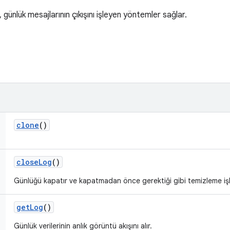
 günlük mesajlarının çıkışını işleyen yöntemler sağlar.
clone
()
close
Log
()
Günlüğü kapatır ve kapatmadan önce gerektiği gibi temizleme işlem
get
Log
()
Günlük verilerinin anlık görüntü akışını alır.