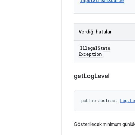
Input
Stream
Source
Verdiği hatalar
Illegal
State
Exception
get
Log
Level
public abstract 
Log.Lo
Gösterilecek minimum günlük d