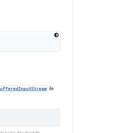
ufferedInputStream
ile