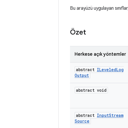
Bu arayüzü uygulayan sınıflar,
Özet
Herkese açık yöntemler
abstract
ILeveled
Log
Output
abstract void
abstract
Input
Stream
Source