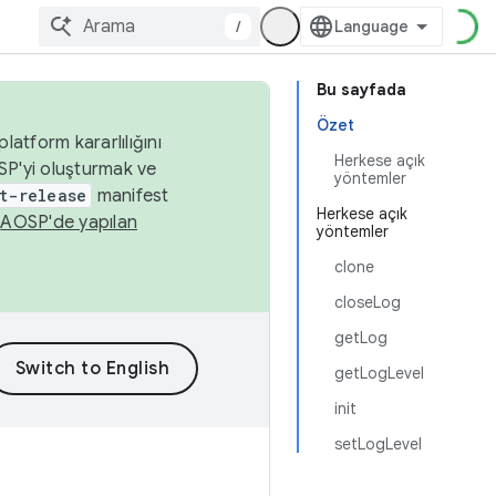
/
Bu sayfada
Özet
latform kararlılığını
Herkese açık
SP'yi oluşturmak ve
yöntemler
t-release
manifest
Herkese açık
n
AOSP'de yapılan
yöntemler
clone
closeLog
getLog
getLogLevel
init
setLogLevel