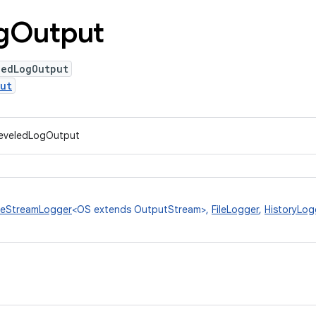
g
Output
ledLogOutput
ut
LeveledLogOutput
eStreamLogger
<OS extends OutputStream>,
FileLogger
,
HistoryLog