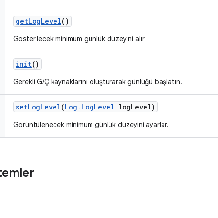
get
Log
Level
()
Gösterilecek minimum günlük düzeyini alır.
init
()
Gerekli G/Ç kaynaklarını oluşturarak günlüğü başlatın.
set
Log
Level
(
Log
.
Log
Level
log
Level)
Görüntülenecek minimum günlük düzeyini ayarlar.
temler