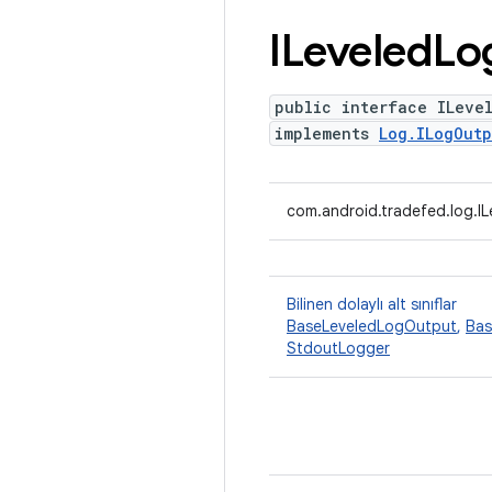
ILeveled
Lo
public interface ILeve
implements
Log.ILogOutp
com.android.tradefed.log.I
Bilinen dolaylı alt sınıflar
BaseLeveledLogOutput
,
Bas
StdoutLogger