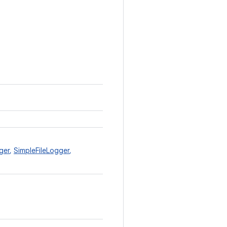
ger
,
SimpleFileLogger
,