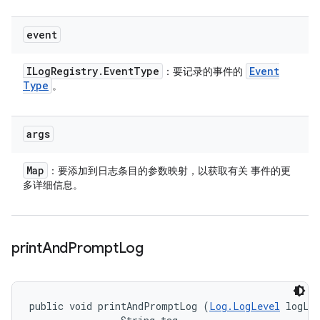
event
ILog
Registry
.
Event
Type
Event
：要记录的事件的
Type
。
args
Map
：要添加到日志条目的参数映射，以获取有关 事件的更
多详细信息。
print
And
Prompt
Log
public void printAndPromptLog (
Log.LogLevel
 logLev