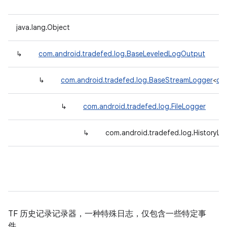
java.lang.Object
↳
com.android.tradefed.log.BaseLeveledLogOutput
↳
com.android.tradefed.log.BaseStreamLogger
<
com
↳
com.android.tradefed.log.FileLogger
↳
com.android.tradefed.log.HistoryLo
TF 历史记录记录器，一种特殊日志，仅包含一些特定事
件。