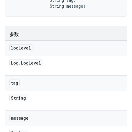
                String tag, 

                String message)
参数
log
Level
Log
.
Log
Level
tag
String
message