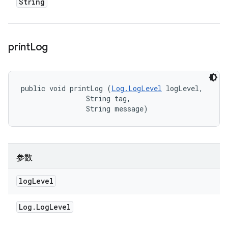
String
print
Log
public void printLog (
Log.LogLevel
 logLevel, 

                String tag, 

                String message)
参数
log
Level
Log
.
Log
Level