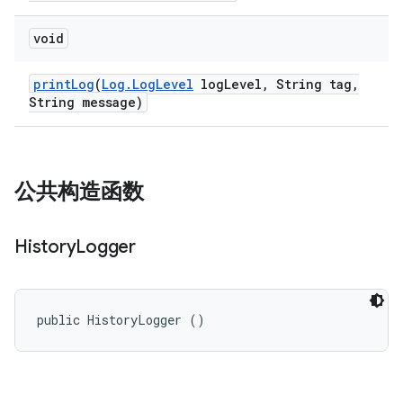
void
print
Log
(
Log
.
Log
Level
log
Level
,
String tag
,
String message)
公共构造函数
History
Logger
public HistoryLogger ()