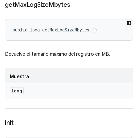
get
Max
Log
Size
Mbytes
public long getMaxLogSizeMbytes ()
Devuelve el tamaño máximo del registro en MB.
Muestra
long
init