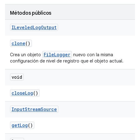
Métodos públicos
ILeveled
Log
Output
clone
()
FileLogger
Crea un objeto
nuevo con la misma
configuración de nivel de registro que el objeto actual.
void
close
Log
()
Input
Stream
Source
get
Log
()