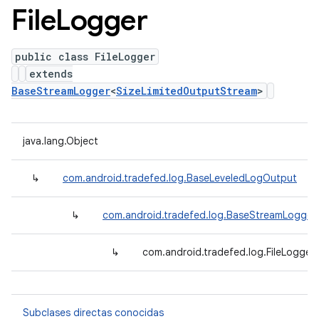
File
Logger
public class FileLogger
extends
BaseStreamLogger
<
SizeLimitedOutputStream
>
java.lang.Object
↳
com.android.tradefed.log.BaseLeveledLogOutput
↳
com.android.tradefed.log.BaseStreamLogger
↳
com.android.tradefed.log.FileLogger
Subclases directas conocidas