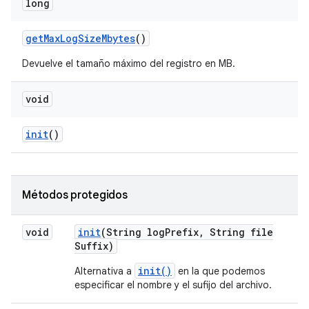
long
get
Max
Log
Size
Mbytes
()
Devuelve el tamaño máximo del registro en MB.
void
init
()
Métodos protegidos
void
init
(String log
Prefix
,
String file
Suffix)
init()
Alternativa a
en la que podemos
especificar el nombre y el sufijo del archivo.