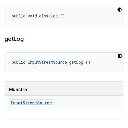
public void closeLog ()
get
Log
public 
InputStreamSource
 getLog ()
Muestra
Input
Stream
Source