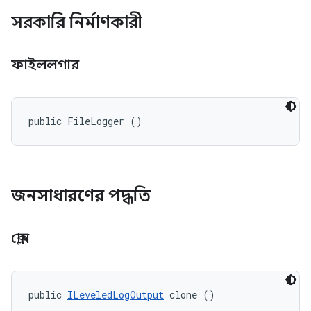
সরকারি নির্মাণকারী
ফাইললগার
public FileLogger ()
জনসাধারণের পদ্ধতি
ক্লোন
public 
ILeveledLogOutput
 clone ()