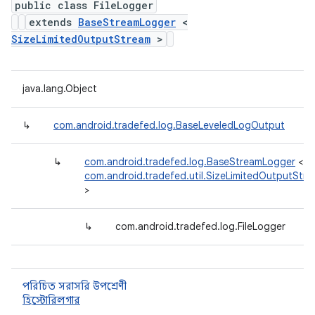
public class FileLogger
extends
BaseStreamLogger
<
SizeLimitedOutputStream
>
java.lang.Object
↳
com.android.tradefed.log.BaseLeveledLogOutput
↳
com.android.tradefed.log.BaseStreamLogger
<
com.android.tradefed.util.SizeLimitedOutputStr
>
↳
com.android.tradefed.log.FileLogger
পরিচিত সরাসরি উপশ্রেণী
হিস্টোরিলগার