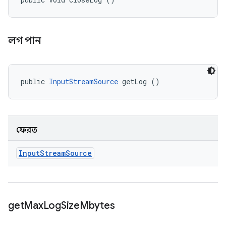
লগ পান
public 
InputStreamSource
 getLog ()
ফেরত
Input
Stream
Source
get
Max
Log
Size
Mbytes