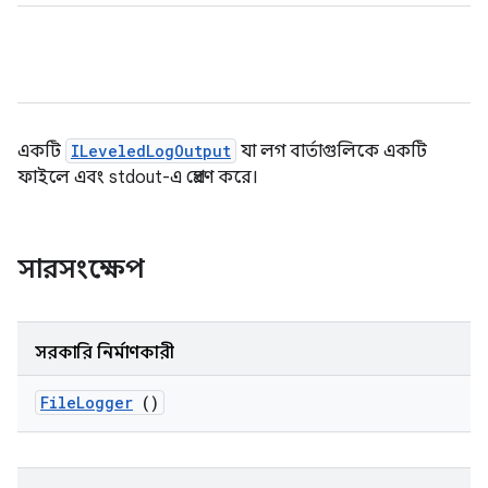
একটি
ILeveledLogOutput
যা লগ বার্তাগুলিকে একটি
ফাইলে এবং stdout-এ প্রেরণ করে।
সারসংক্ষেপ
সরকারি নির্মাণকারী
File
Logger
()