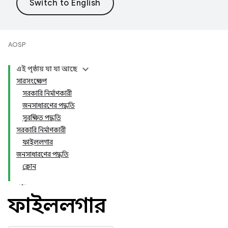
AOSP
এই পৃষ্ঠায় যা যা আছে
সারসংক্ষেপ
সরকারি নির্মাণকারী
জনসাধারণের পদ্ধতি
সুরক্ষিত পদ্ধতি
সরকারি নির্মাণকারী
ফাইললগার
জনসাধারণের পদ্ধতি
ক্লোন
ফাইললগার