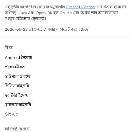
এই পৃষ্ঠার কন্টেন্ট ও কোডের নমুনাগুলি
Content License
-এ বর্ণিত লাইসেন্সের
অধীনস্থ। Java এবং OpenJDK হল Oracle এবং/অথবা তার অ্যাফিলিয়েট
সংস্থার রেজিস্টার্ড ট্রেডমার্ক।
2026-06-22 UTC-তে শেষবার আপডেট করা হয়েছে।
বিল্ড
Android স্টোরেজ
প্রয়োজনীয়তা
ডাউনলোড হচ্ছে
প্রিভিউ বাইনারি
ফ্যাক্টরি ইমেজ
ড্রাইভার বাইনারি
GitHub
কানেক্ট করুন