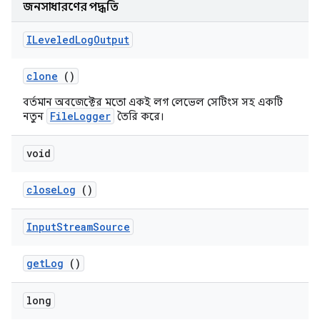
জনসাধারণের পদ্ধতি
ILeveled
Log
Output
clone
()
বর্তমান অবজেক্টের মতো একই লগ লেভেল সেটিংস সহ একটি
FileLogger
নতুন
তৈরি করে।
void
close
Log
()
Input
Stream
Source
get
Log
()
long