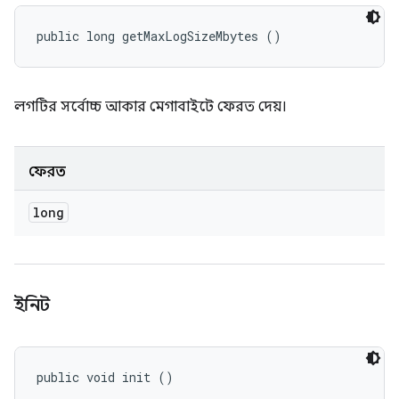
public long getMaxLogSizeMbytes ()
লগটির সর্বোচ্চ আকার মেগাবাইটে ফেরত দেয়।
ফেরত
long
ইনিট
public void init ()