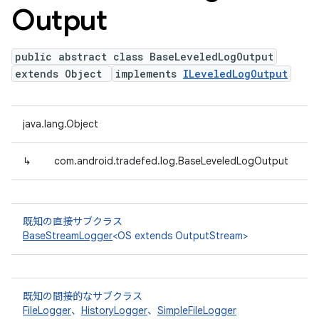
Output
public abstract class BaseLeveledLogOutput
extends Object
implements
ILeveledLogOutput
java.lang.Object
↳
com.android.tradefed.log.BaseLeveledLogOutput
既知の直接サブクラス
BaseStreamLogger
<OS extends OutputStream>
既知の間接的なサブクラス
FileLogger
、
HistoryLogger
、
SimpleFileLogger