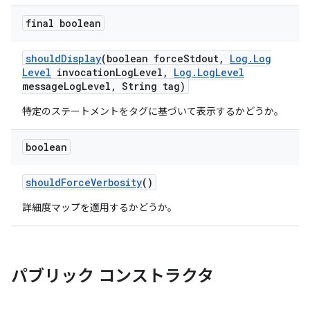
final boolean
should
Display
(boolean force
Stdout
,
Log
.
Log
Level
invocation
Log
Level
,
Log
.
Log
Level
message
Log
Level
,
String tag)
特定のステートメントをタグに基づいて表示するかどうか。
boolean
should
Force
Verbosity
()
詳細度マップを適用するかどうか。
パブリック コンストラクタ