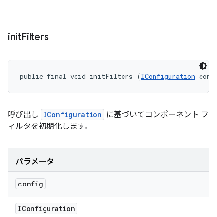
init
Filters
public final void initFilters (
IConfiguration
 conf
呼び出し
IConfiguration
に基づいてコンポーネント フ
ィルタを初期化します。
パラメータ
config
IConfiguration