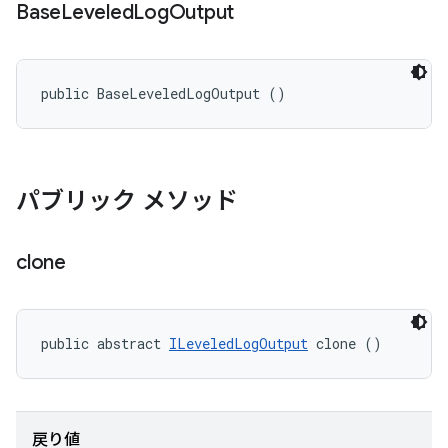
Base
Leveled
Log
Output
public BaseLeveledLogOutput ()
パブリック メソッド
clone
public abstract 
ILeveledLogOutput
 clone ()
戻り値