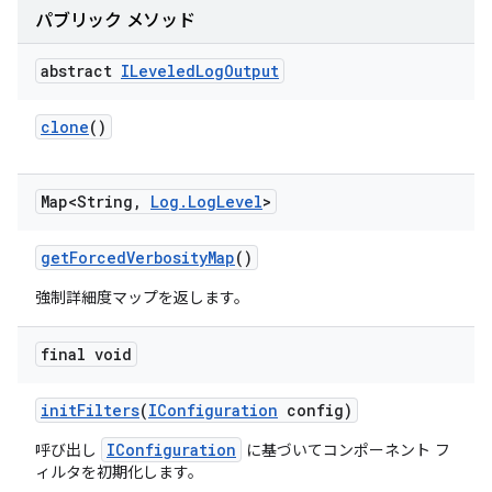
パブリック メソッド
abstract
ILeveled
Log
Output
clone
()
Map<String
,
Log
.
Log
Level
>
get
Forced
Verbosity
Map
()
強制詳細度マップを返します。
final void
init
Filters
(
IConfiguration
config)
IConfiguration
呼び出し
に基づいてコンポーネント フ
ィルタを初期化します。