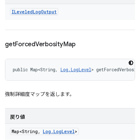
ILeveled
Log
Output
get
Forced
Verbosity
Map
public Map<String, 
Log.LogLevel
> getForcedVerbosit
強制詳細度マップを返します。
戻り値
Map<String
,
Log
.
Log
Level
>