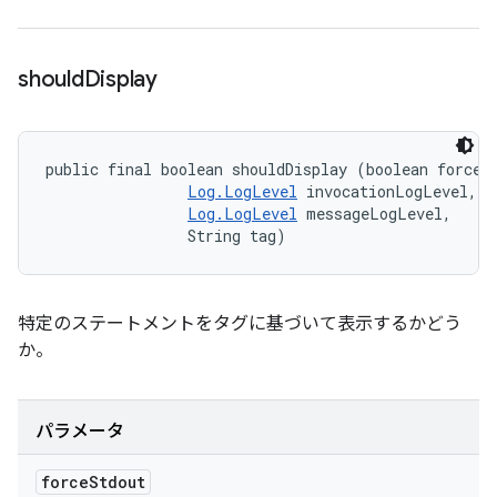
should
Display
public final boolean shouldDisplay (boolean forceSt
Log.LogLevel
 invocationLogLevel, 

Log.LogLevel
 messageLogLevel, 

                String tag)
特定のステートメントをタグに基づいて表示するかどう
か。
パラメータ
force
Stdout