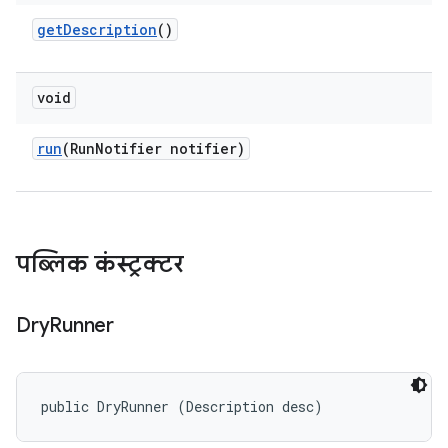
get
Description
()
void
run
(Run
Notifier notifier)
पब्लिक कंस्ट्रक्टर
Dry
Runner
public DryRunner (Description desc)