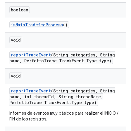
boolean
is
Main
Tradefed
Process
()
void
report
Trace
Event
(String categories
,
String
name
,
Perfetto
Trace
.
Track
Event
.
Type type)
void
report
Trace
Event
(String categories
,
String
name
,
int thread
Id
,
String thread
Name
,
Perfetto
Trace
.
Track
Event
.
Type type)
Informes de eventos muy básicos para realizar el INICIO /
FIN de los registros.