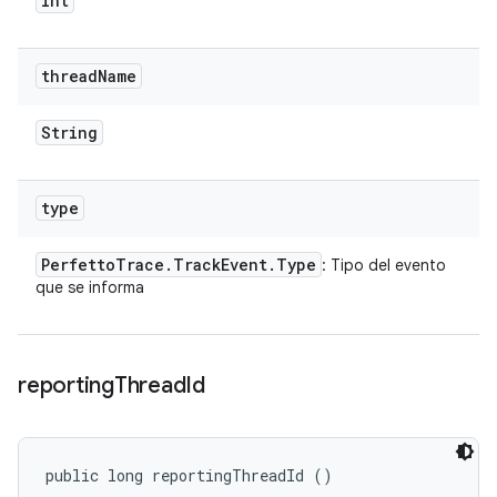
int
thread
Name
String
type
Perfetto
Trace
.
Track
Event
.
Type
: Tipo del evento
que se informa
reporting
Thread
Id
public long reportingThreadId ()