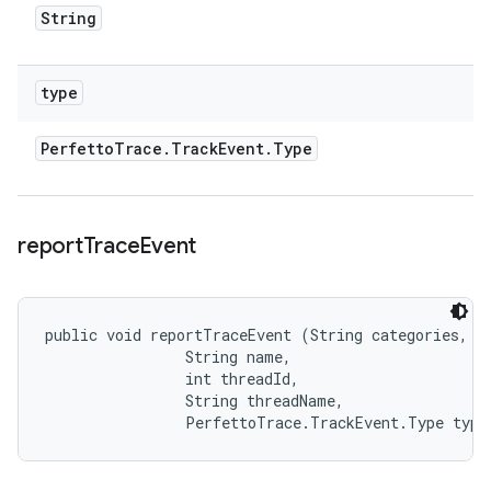
String
type
Perfetto
Trace
.
Track
Event
.
Type
report
Trace
Event
public void reportTraceEvent (String categories, 

                String name, 

                int threadId, 

                String threadName, 

                PerfettoTrace.TrackEvent.Type type