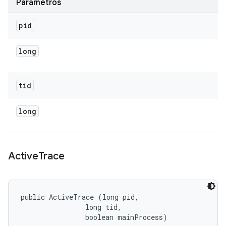
Parámetros
pid
long
tid
long
Active
Trace
public ActiveTrace (long pid, 

                long tid, 

                boolean mainProcess)