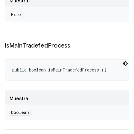
Muestra
File
is
Main
Tradefed
Process
public boolean isMainTradefedProcess ()
Muestra
boolean