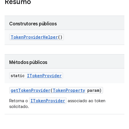
Resumo
Construtores públicos
Token
Provider
Helper
()
Métodos públicos
static
IToken
Provider
get
Token
Provider
(
Token
Property
param)
ITokenProvider
Retorna o
associado ao token
solicitado.