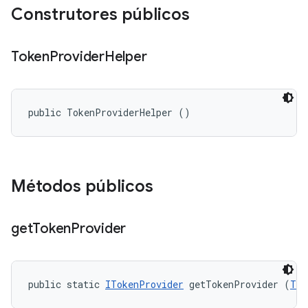
Construtores públicos
Token
Provider
Helper
public TokenProviderHelper ()
Métodos públicos
get
Token
Provider
public static 
ITokenProvider
 getTokenProvider (
Tok