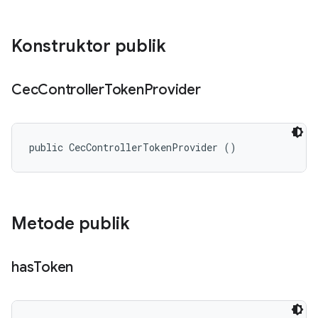
Konstruktor publik
Cec
Controller
Token
Provider
public CecControllerTokenProvider ()
Metode publik
has
Token