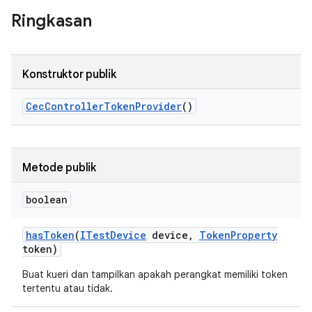
Ringkasan
Konstruktor publik
Cec
Controller
Token
Provider
()
Metode publik
boolean
has
Token
(
ITest
Device
device
,
Token
Property
token)
Buat kueri dan tampilkan apakah perangkat memiliki token
tertentu atau tidak.