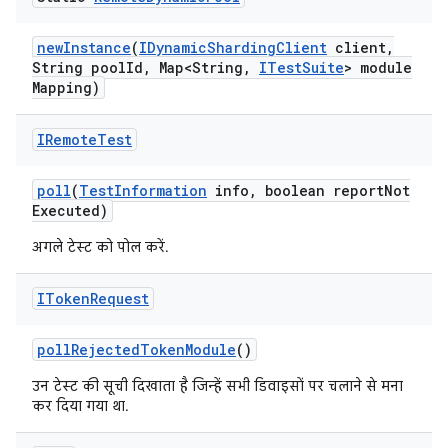
new
Instance
(
IDynamic
Sharding
Client
client
,
String pool
Id
,
Map<String
,
ITest
Suite
> module
Mapping)
IRemote
Test
poll
(
Test
Information
info
,
boolean report
Not
Executed)
अगले टेस्ट को पोल करें.
IToken
Request
poll
Rejected
Token
Module
()
उन टेस्ट की सूची दिखाता है जिन्हें सभी डिवाइसों पर चलाने से मना
कर दिया गया था.