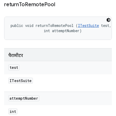
return
To
Remote
Pool
public void returnToRemotePool (
ITestSuite
 test, 

                int attemptNumber)
पैरामीटर
test
ITest
Suite
attempt
Number
int