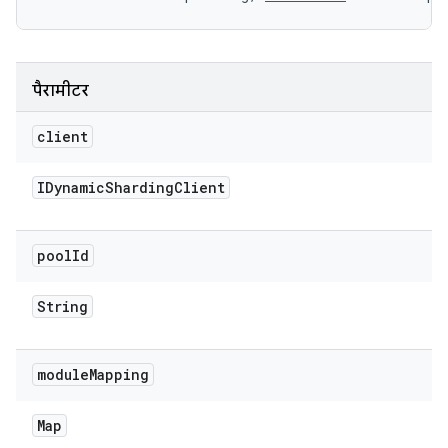
पैरामीटर
client
IDynamic
Sharding
Client
pool
Id
String
module
Mapping
Map