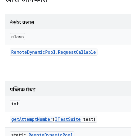
नेस्टेड क्लास
class
Remote
Dynamic
Pool
.
Request
Callable
पब्लिक मेथड
int
get
Attempt
Number
(
ITest
Suite
test)
static
Remote
Dynamic
Pool