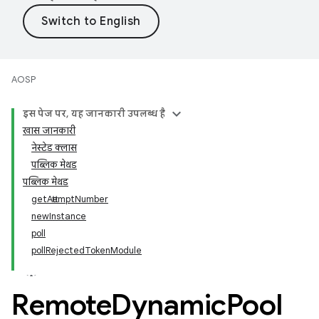
AOSP
इस पेज पर, यह जानकारी उपलब्ध है
खास जानकारी
नेस्टेड क्लास
पब्लिक मेथड
पब्लिक मेथड
getAttemptNumber
newInstance
poll
pollRejectedTokenModule
Remote
Dynamic
Pool