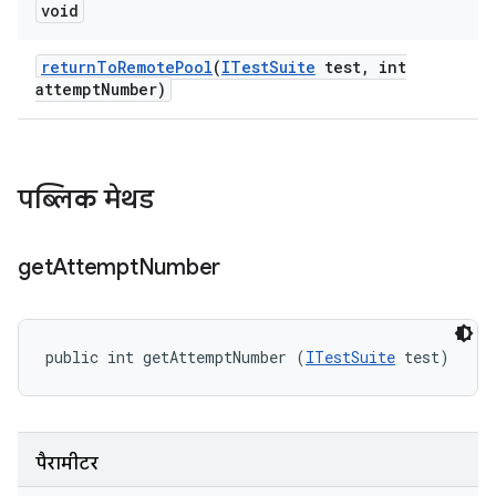
void
return
To
Remote
Pool
(
ITest
Suite
test
,
int
attempt
Number)
पब्लिक मेथड
get
Attempt
Number
public int getAttemptNumber (
ITestSuite
 test)
पैरामीटर