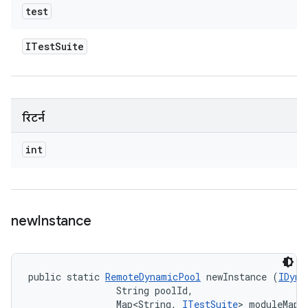
test
ITest
Suite
रिटर्न
int
new
Instance
public static 
RemoteDynamicPool
 newInstance (
IDyna
                String poolId, 

                Map<String, 
ITestSuite
> moduleMapp