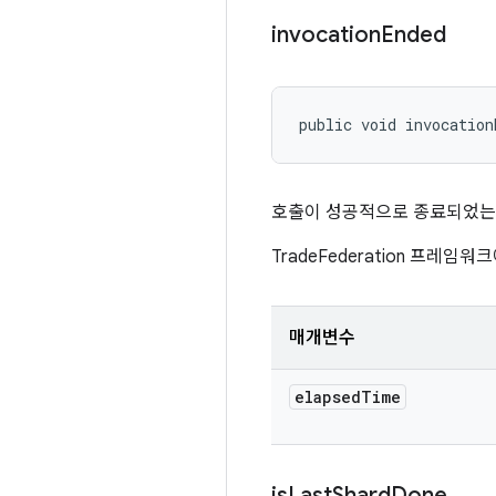
invocation
Ended
public void invocation
호출이 성공적으로 종료되었는지
TradeFederation 프레
매개변수
elapsed
Time
is
Last
Shard
Done