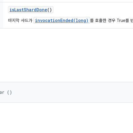
is
Last
Shard
Done
()
invocationEnded(long)
마지막 샤드가
를 호출한 경우 True를
tor ()