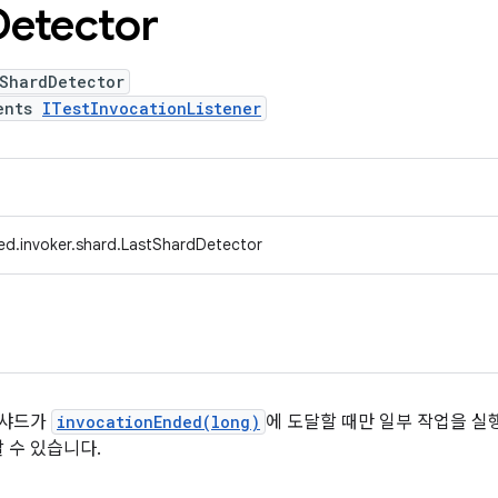
Detector
tShardDetector
ents
ITestInvocationListener
ed.invoker.shard.LastShardDetector
 샤드가
invocationEnded(long)
에 도달할 때만 일부 작업을 실
 수 있습니다.