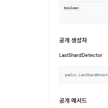
boolean
공개 생성자
Last
Shard
Detector
public LastShardDetec
공개 메서드