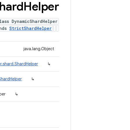
hard
Helper
lass DynamicShardHelper
ends
StrictShardHelper
java.lang.Object
r.shard.ShardHelper
↳
ShardHelper
↳
per
↳