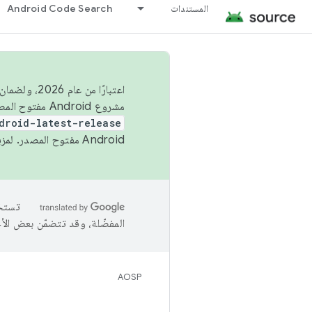
Android Code Search
المستندات
ز المصدر في
مشروع Android مفتوح المصدر (AOSP) في الربعَين الثاني والرابع. لبناء مشروع Android مفتوح المصدر والمساهمة فيه، استخدِم
droid-latest-release
Android مفتوح المصدر. لمزيد من المعلومات، يُرجى الاطّلاع على
ّلة، وقد تتضمّن بعض الأخطاء.
AOSP