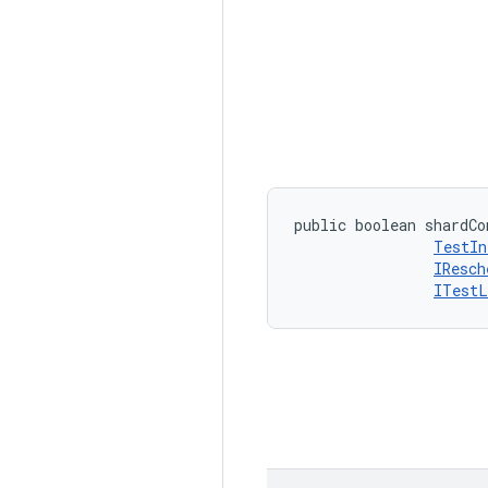
public boolean shardCo
TestIn
IResch
ITestL