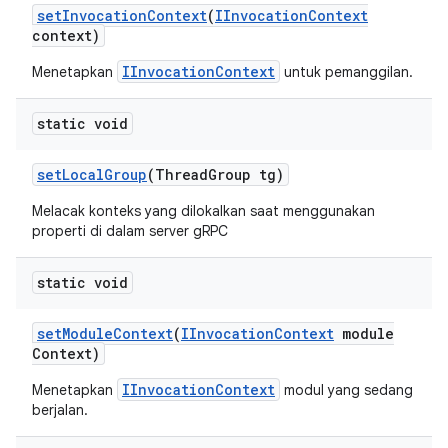
set
Invocation
Context
(
IInvocation
Context
context)
IInvocationContext
Menetapkan
untuk pemanggilan.
static void
set
Local
Group
(Thread
Group tg)
Melacak konteks yang dilokalkan saat menggunakan
properti di dalam server gRPC
static void
set
Module
Context
(
IInvocation
Context
module
Context)
IInvocationContext
Menetapkan
modul yang sedang
berjalan.