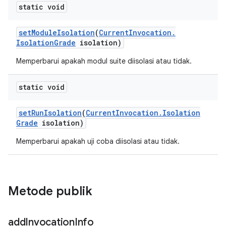
static void
set
Module
Isolation
(
Current
Invocation
.
Isolation
Grade
isolation)
Memperbarui apakah modul suite diisolasi atau tidak.
static void
set
Run
Isolation
(
Current
Invocation
.
Isolation
Grade
isolation)
Memperbarui apakah uji coba diisolasi atau tidak.
Metode publik
add
Invocation
Info