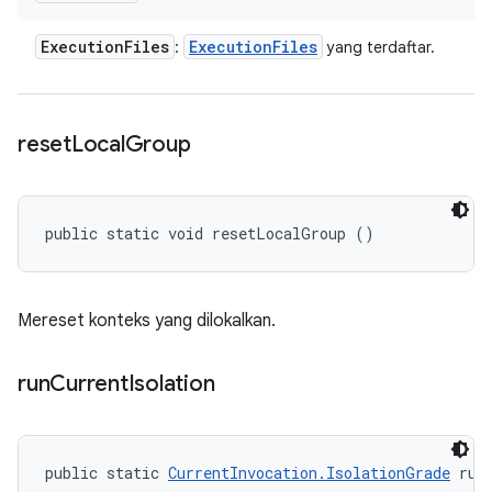
Execution
Files
Execution
Files
:
yang terdaftar.
reset
Local
Group
public static void resetLocalGroup ()
Mereset konteks yang dilokalkan.
run
Current
Isolation
public static 
CurrentInvocation.IsolationGrade
 run