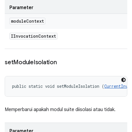
Parameter
module
Context
IInvocation
Context
set
Module
Isolation
public static void setModuleIsolation (
CurrentInvo
Memperbarui apakah modul suite diisolasi atau tidak.
Parameter