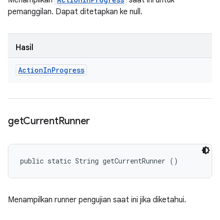
Menampilkan
saat ini untuk
pemanggilan. Dapat ditetapkan ke null.
Hasil
Action
In
Progress
get
Current
Runner
public static String getCurrentRunner ()
Menampilkan runner pengujian saat ini jika diketahui.