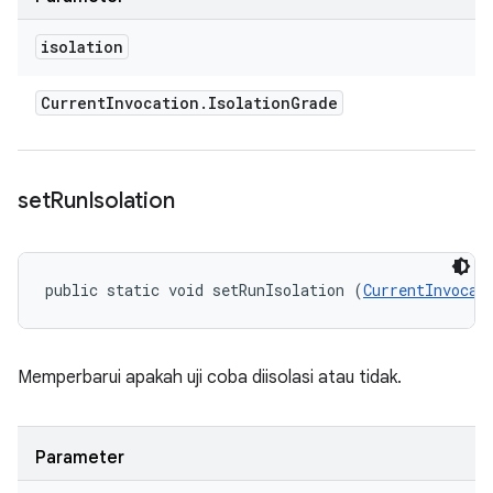
isolation
Current
Invocation
.
Isolation
Grade
set
Run
Isolation
public static void setRunIsolation (
CurrentInvocat
Memperbarui apakah uji coba diisolasi atau tidak.
Parameter