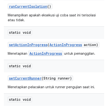
run
Current
Isolation
()
Menampilkan apakah eksekusi uji coba saat ini terisolasi
atau tidak.
static void
set
Action
In
Progress
(
Action
In
Progress
action)
ActionInProgress
Menetapkan
untuk pemanggilan.
static void
set
Current
Runner
(String runner)
Menetapkan pelacakan untuk runner pengujian saat ini.
static void