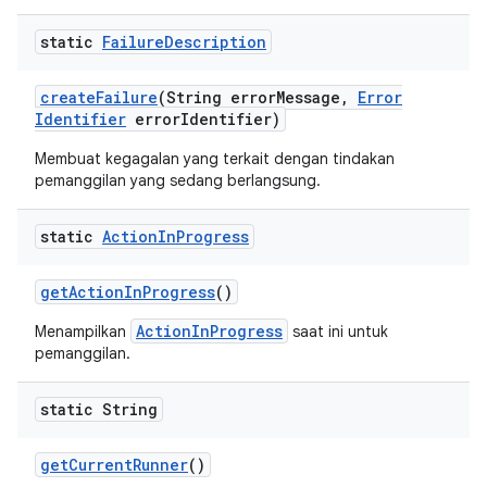
static
Failure
Description
create
Failure
(String error
Message
,
Error
Identifier
error
Identifier)
Membuat kegagalan yang terkait dengan tindakan
pemanggilan yang sedang berlangsung.
static
Action
In
Progress
get
Action
In
Progress
()
ActionInProgress
Menampilkan
saat ini untuk
pemanggilan.
static String
get
Current
Runner
()