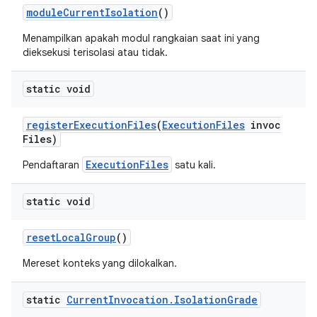
module
Current
Isolation
()
Menampilkan apakah modul rangkaian saat ini yang
dieksekusi terisolasi atau tidak.
static void
register
Execution
Files
(
Execution
Files
invoc
Files)
ExecutionFiles
Pendaftaran
satu kali.
static void
reset
Local
Group
()
Mereset konteks yang dilokalkan.
static
Current
Invocation
.
Isolation
Grade