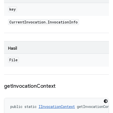
key
Current
Invocation
.
Invocation
Info
Hasil
File
get
Invocation
Context
public static 
IInvocationContext
 getInvocationCont