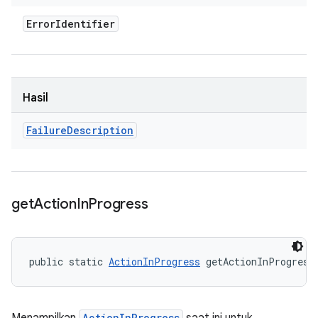
Error
Identifier
Hasil
Failure
Description
get
Action
In
Progress
public static 
ActionInProgress
 getActionInProgress
ActionInProgress