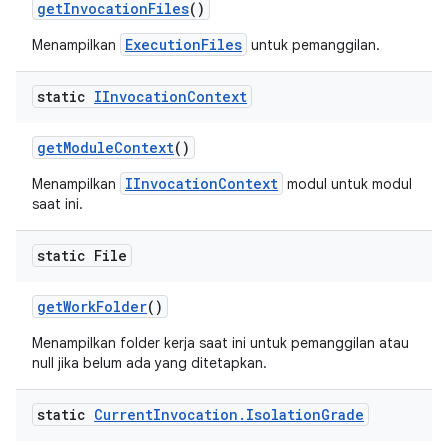
get
Invocation
Files
()
ExecutionFiles
Menampilkan
untuk pemanggilan.
static
IInvocation
Context
get
Module
Context
()
IInvocationContext
Menampilkan
modul untuk modul
saat ini.
static File
get
Work
Folder
()
Menampilkan folder kerja saat ini untuk pemanggilan atau
null jika belum ada yang ditetapkan.
static
Current
Invocation
.
Isolation
Grade