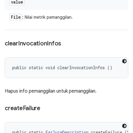
value
File
: Nilai metrik pemanggilan.
clear
Invocation
Infos
public static void clearInvocationInfos ()
Hapus info pemanggilan untuk pemanggilan.
create
Failure
public static 
FailureDescription
 createFailure (Str