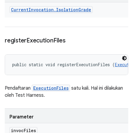
Current
Invocation
.
Isolation
Grade
register
Execution
Files
public static void registerExecutionFiles (
Executi
Pendaftaran
ExecutionFiles
satu kali. Hal ini dilakukan
oleh Test Harness.
Parameter
invoc
Files