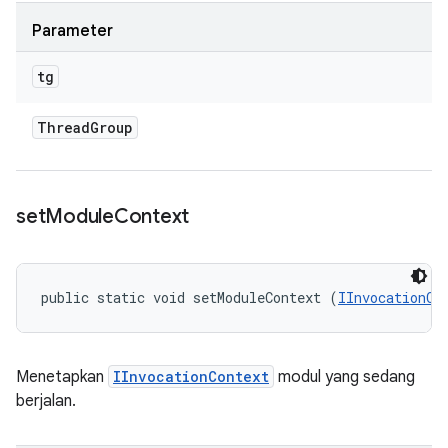
Parameter
tg
Thread
Group
set
Module
Context
public static void setModuleContext (
IInvocationCo
Menetapkan
IInvocationContext
modul yang sedang
berjalan.