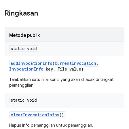
Ringkasan
Metode publik
static void
add
Invocation
Info
(
Current
Invocation
.
Invocation
Info
key
,
File value)
Tambahkan satu nilai kunci yang akan dilacak di tingkat
pemanggilan.
static void
clear
Invocation
Infos
()
Hapus info pemanggilan untuk pemanggilan.