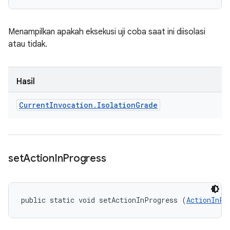
Menampilkan apakah eksekusi uji coba saat ini diisolasi
atau tidak.
Hasil
Current
Invocation
.
Isolation
Grade
set
Action
In
Progress
public static void setActionInProgress (
ActionInPr