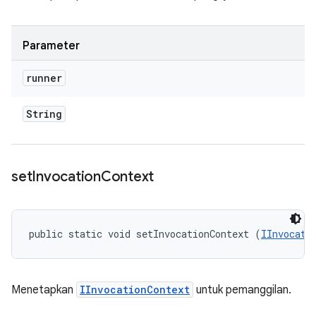
Parameter
runner
String
set
Invocation
Context
public static void setInvocationContext (
IInvocati
Menetapkan
IInvocationContext
untuk pemanggilan.