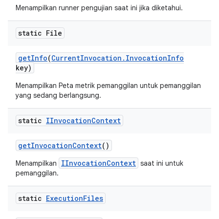
Menampilkan runner pengujian saat ini jika diketahui.
static File
get
Info
(
Current
Invocation
.
Invocation
Info
key)
Menampilkan Peta metrik pemanggilan untuk pemanggilan
yang sedang berlangsung.
static
IInvocation
Context
get
Invocation
Context
()
IInvocationContext
Menampilkan
saat ini untuk
pemanggilan.
static
Execution
Files