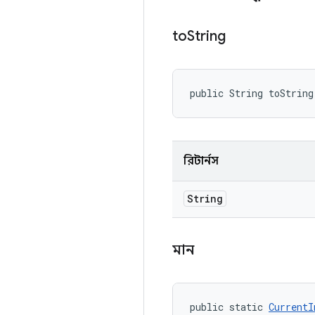
to
String
public String toString
রিটার্নস
String
মান
public static 
CurrentI