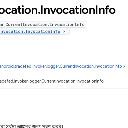
ocation
.
Invocation
Info
um CurrentInvocation.InvocationInfo
Invocation.InvocationInfo
>
ndroid.tradefed.invoker.logger.CurrentInvocation.InvocationInfo
>
adefed.invoker.logger.CurrentInvocation.InvocationInfo
া সর্বদা আহ্বানের জন্য পূরণ করব।