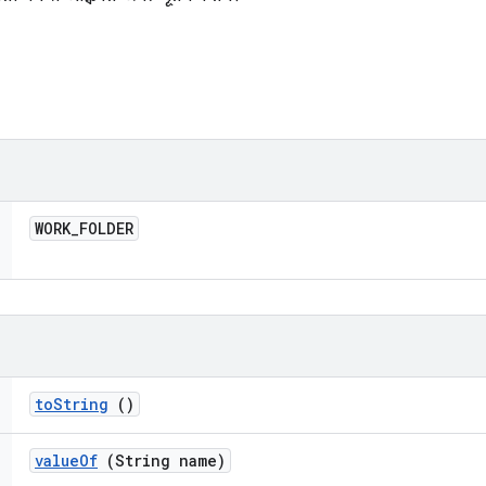
WORK
_
FOLDER
to
String
()
value
Of
(String name)