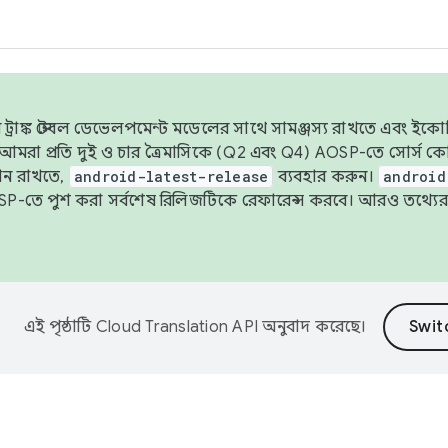
াঙ্ক স্টেবল ডেভেলপমেন্ট মডেলের সাথে সামঞ্জস্য রাখতে এবং ইকোসিস্ট
ে, আমরা প্রতি দুই ও চার ত্রৈমাসিকে (Q2 এবং Q4) AOSP-তে সোর্স
ান রাখতে,
android-latest-release
ব্যবহার করুন।
android
বদা AOSP-তে পুশ করা সর্বশেষ রিলিজটিকে রেফারেন্স করবে। আরও তথ্যের
এই পৃষ্ঠাটি
Cloud Translation API
অনুবাদ করেছে।