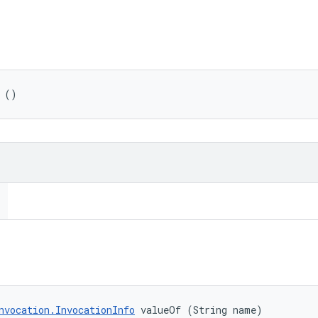
 ()
nvocation.InvocationInfo
 valueOf (String name)