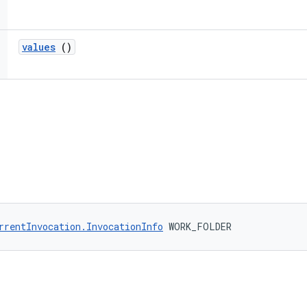
values
()
rrentInvocation.InvocationInfo
 WORK_FOLDER