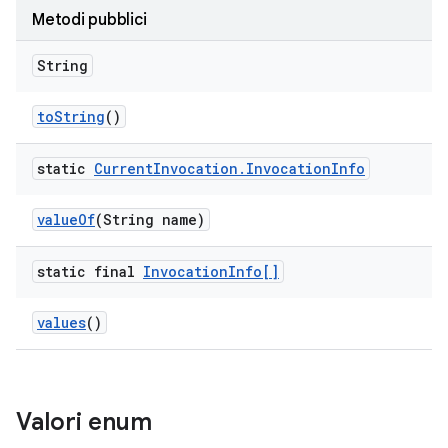
Metodi pubblici
String
to
String
()
static
Current
Invocation
.
Invocation
Info
value
Of
(String name)
static final
Invocation
Info[]
values
()
Valori enum