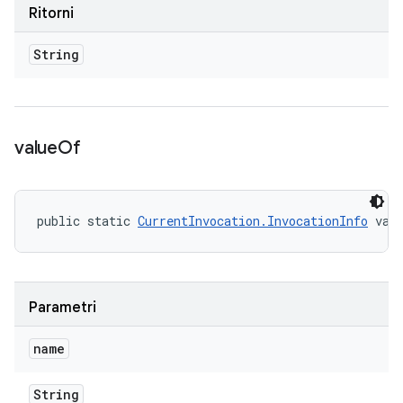
Ritorni
String
value
Of
public static 
CurrentInvocation.InvocationInfo
 val
Parametri
name
String