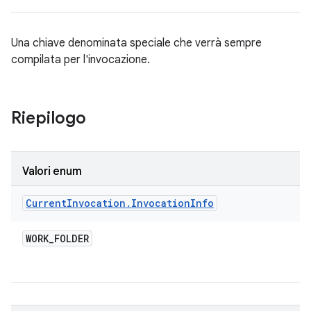
Una chiave denominata speciale che verrà sempre
compilata per l'invocazione.
Riepilogo
Valori enum
Current
Invocation
.
Invocation
Info
WORK
_
FOLDER