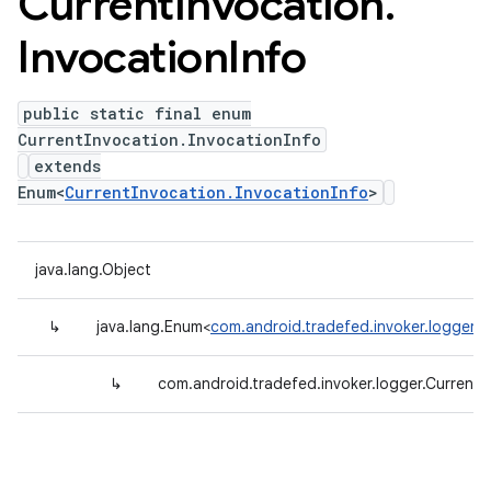
Current
Invocation
.
Invocation
Info
public static final enum
CurrentInvocation.InvocationInfo
extends
Enum<
CurrentInvocation.InvocationInfo
>
java.lang.Object
↳
java.lang.Enum<
com.android.tradefed.invoker.logger.C
↳
com.android.tradefed.invoker.logger.CurrentI