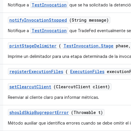
TestInvocation
Notifique a
que se ha solicitado la detenci
notify
Invocation
Stopped
(String message)
TestInvocation
Notifique a
que TradeFed eventualmente se 
print
Stage
Delimiter
(
Test
Invocation
.
Stage
phase
,
Imprime un delimitador para una etapa determinada de la invoc
register
Execution
Files
(
Execution
Files
execution
set
Clearcut
Client
(Clearcut
Client client)
Reenviar al cliente claro para informar métricas.
should
Skip
Bugreport
Error
(Throwable t)
Método auxiliar que identifica errores cuando se debe omitir el 