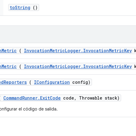
to
String
()
n
Metric
(
Invocation
Metric
Logger
.
Invocation
Metric
Key
k
n
Metric
(
Invocation
Metric
Logger
.
Invocation
Metric
Key
k
ed
Reporters
(
IConfiguration
config)
(
Command
Runner
.
Exit
Code
code
,
Throwable stack)
nfigurar el código de salida.