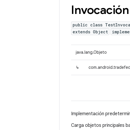
Invocación
public class TestInvoc
extends Object
implem
java.lang.Objeto
↳
com.android.tradefed
Implementación predetermi
Carga objetos principales ba