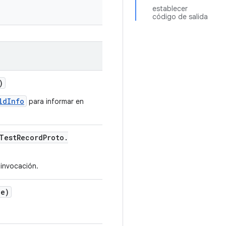
establecer
código de salida
)
ldInfo
para informar en
Test
Record
Proto
.
 invocación.
e)