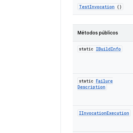
Test
Invocation
()
Métodos públicos
static
IBuild
Info
static
Failure
Description
IInvocation
Execution