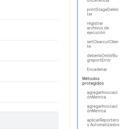
ónDetenida
printStageDelimi
ter
registrar
archivos de
ejecución
setClearcutClien
te
deberíaOmitirBu
greportError
Encadenar
Métodos
protegidos
agregarInvocaci
ónMetrica
agregarInvocaci
ónMetrica
aplicarReportero
s Automatizados