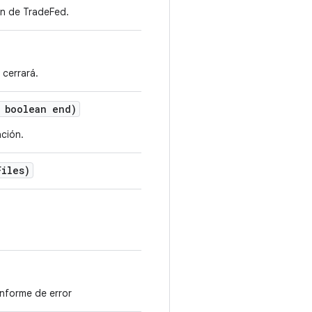
ón de TradeFed.
cerrará.
boolean end)
ación.
Files)
informe de error