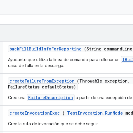
back
Fill
Build
Info
For
Reporting
(String command
Line
IBui
Ayudante que utiliza la línea de comando para rellenar un
caso de falla en la descarga.
create
Failure
From
Exception
(Throwable exception
,
Failure
Status default
Status)
FailureDescription
Cree una
a partir de una excepción de
create
Invocation
Exec
(
Test
Invocation
.
Run
Mode
mod
Cree la ruta de invocación que se debe seguir.