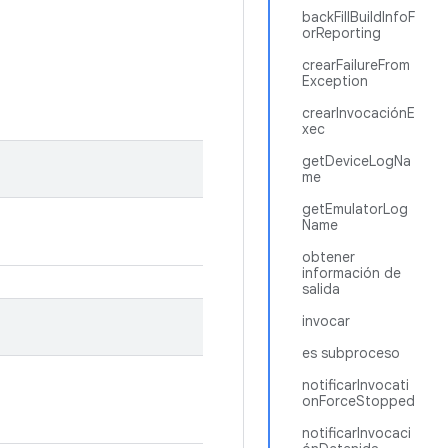
backFillBuildInfoF
orReporting
crearFailureFrom
Exception
crearInvocaciónE
xec
getDeviceLogNa
me
getEmulatorLog
Name
obtener
información de
salida
invocar
es subproceso
notificarInvocati
onForceStopped
notificarInvocaci