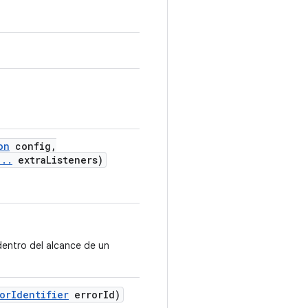
on
config
,
.
.
.
extra
Listeners)
dentro del alcance de un
or
Identifier
error
Id)