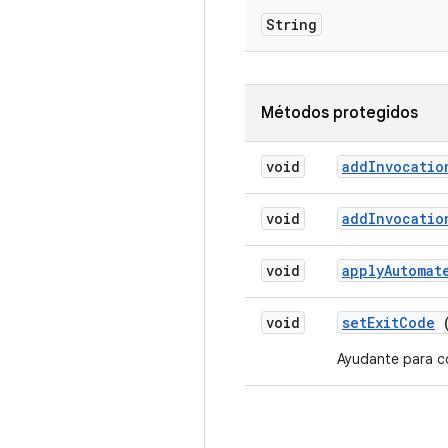
String
Métodos protegidos
void
add
Invocatio
void
add
Invocatio
void
apply
Automat
void
set
Exit
Code
Ayudante para co