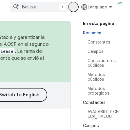
/
En esta página
Resumen
table y garantizar la
Constantes
 el AOSP en el segundo
elease
. La rama del
Campos
ente que se envió al
Constructores
públicos
Métodos
públicos
Métodos
protegidos
Constantes
AVAILABILITY_CH
ECK_TIMEOUT
Campos