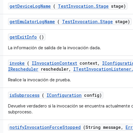
get
Device
Log
Name
(
Test
Invocation
.
Stage
stage)
get
Emulator
Log
Name
(
Test
Invocation
.
Stage
stage)
get
Exit
Info
()
La información de salida de la invocación dada.
invoke
(
IInvocation
Context
context
,
IConfigurati
IRescheduler
rescheduler
,
ITest
Invocation
Listener
Realice la invocación de prueba.
is
Subprocess
(
IConfiguration
config)
Devuelve verdadero si la invocación se encuentra actualmente 
subproceso.
notify
Invocation
Force
Stopped
(String message
,
Err