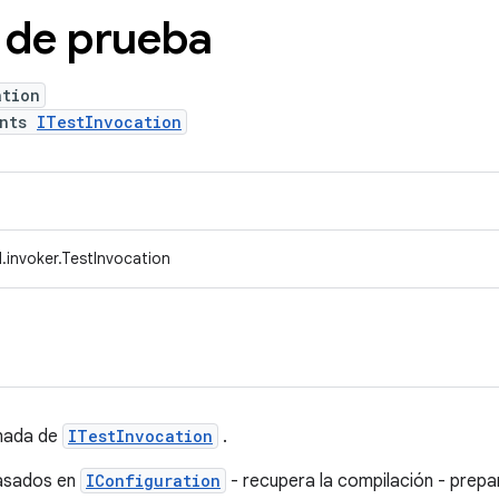
 de prueba
ation
ents
ITestInvocation
.invoker.TestInvocation
nada de
ITestInvocation
.
sados ​​en
IConfiguration
- recupera la compilación - prepar