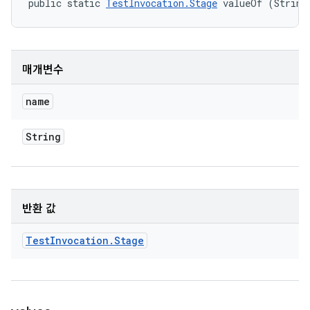
public static 
TestInvocation.Stage
 valueOf (String
매개변수
name
String
반환 값
Test
Invocation
.
Stage