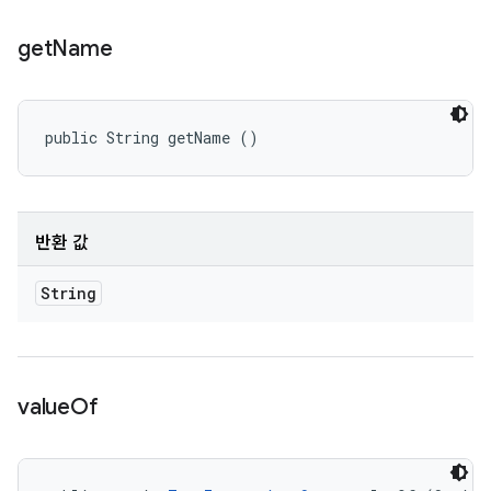
get
Name
public String getName ()
반환 값
String
value
Of