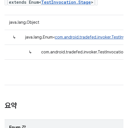
extends Enum<
TestInvocation.Stage
>
java.lang.Object
↳
java.lang.Enum<
com.android.tradefed.invoker.TestInv
↳
com.android.tradefed.invoker.TestInvocation
요약
Enum 값