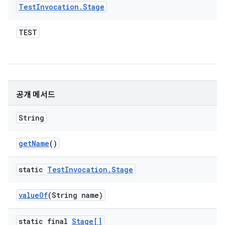
Test
Invocation
.
Stage
TEST
공개 메서드
String
get
Name
()
static
Test
Invocation
.
Stage
value
Of
(String name)
static final
Stage[]