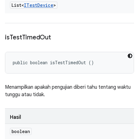
List<
ITest
Device
>
is
Test
Timed
Out
public boolean isTestTimedOut ()
Menampilkan apakah pengujian diberi tahu tentang waktu
tunggu atau tidak.
Hasil
boolean