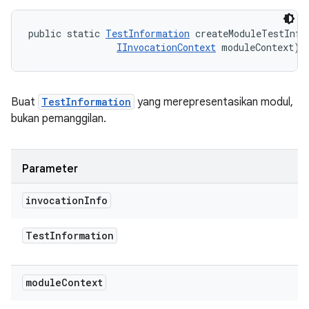
public static 
TestInformation
 createModuleTestInfo
IInvocationContext
 moduleContext)
Buat
TestInformation
yang merepresentasikan modul,
bukan pemanggilan.
Parameter
invocation
Info
Test
Information
module
Context