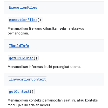
Execution
Files
execution
Files
()
Menampilkan file yang dihasilkan selama eksekusi
pemanggilan.
IBuild
Info
get
Build
Info
()
Menampilkan informasi build perangkat utama.
IInvocation
Context
get
Context
()
Menampilkan konteks pemanggilan saat ini, atau konteks
modul jika ini adalah modul.