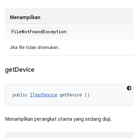
Menampilkan
File
Not
Found
Exception
Jika file tidak ditemukan.
get
Device
public 
ITestDevice
 getDevice ()
Menampilkan perangkat utama yang sedang diuji.