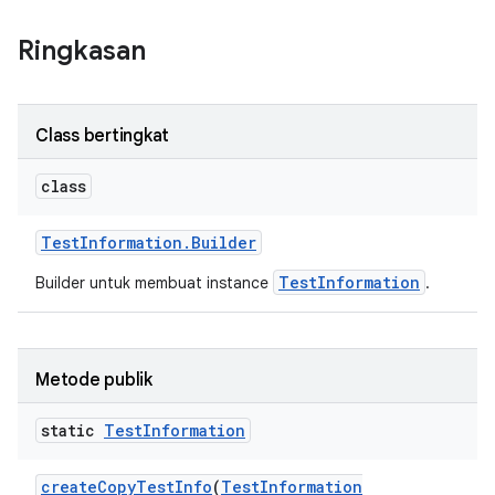
Ringkasan
Class bertingkat
class
Test
Information
.
Builder
TestInformation
Builder untuk membuat instance
.
Metode publik
static
Test
Information
create
Copy
Test
Info
(
Test
Information