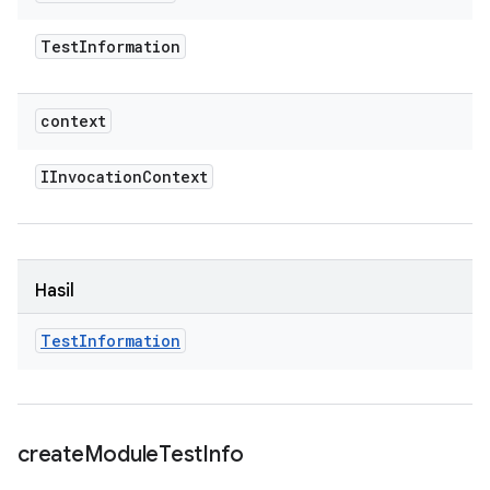
Test
Information
context
IInvocation
Context
Hasil
Test
Information
create
Module
Test
Info