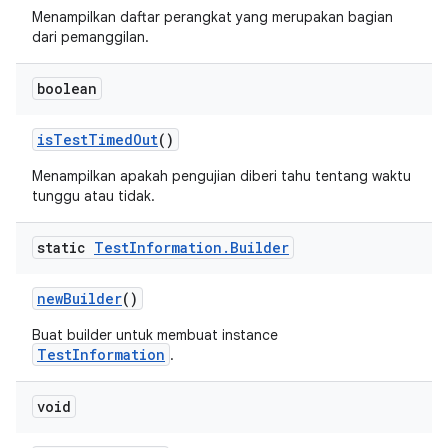
Menampilkan daftar perangkat yang merupakan bagian
dari pemanggilan.
boolean
is
Test
Timed
Out
()
Menampilkan apakah pengujian diberi tahu tentang waktu
tunggu atau tidak.
static
Test
Information
.
Builder
new
Builder
()
Buat builder untuk membuat instance
TestInformation
.
void