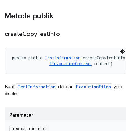
Metode publik
create
Copy
Test
Info
public static 
TestInformation
 createCopyTestInfo (
IInvocationContext
 context)
Buat
TestInformation
dengan
ExecutionFiles
yang
disalin.
Parameter
invocation
Info