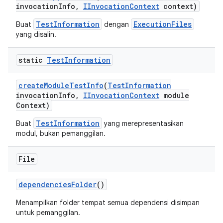
invocation
Info
,
IInvocation
Context
context)
TestInformation
ExecutionFiles
Buat
dengan
yang disalin.
static
Test
Information
create
Module
Test
Info
(
Test
Information
invocation
Info
,
IInvocation
Context
module
Context)
TestInformation
Buat
yang merepresentasikan
modul, bukan pemanggilan.
File
dependencies
Folder
()
Menampilkan folder tempat semua dependensi disimpan
untuk pemanggilan.