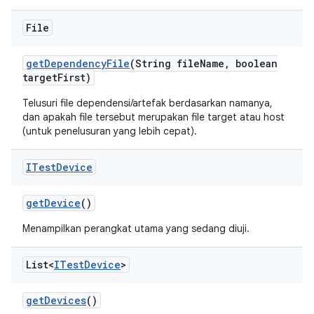
File
get
Dependency
File
(String file
Name
,
boolean
target
First)
Telusuri file dependensi/artefak berdasarkan namanya,
dan apakah file tersebut merupakan file target atau host
(untuk penelusuran yang lebih cepat).
ITest
Device
get
Device
()
Menampilkan perangkat utama yang sedang diuji.
List<
ITest
Device
>
get
Devices
()