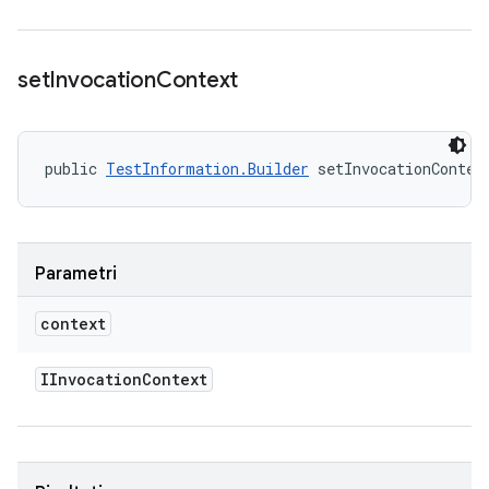
set
Invocation
Context
public 
TestInformation.Builder
 setInvocationContex
Parametri
context
IInvocation
Context