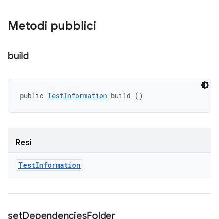
Metodi pubblici
build
public 
TestInformation
 build ()
Resi
Test
Information
set
Dependencies
Folder