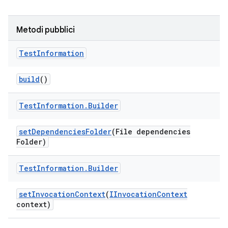
Metodi pubblici
Test
Information
build
()
Test
Information
.
Builder
set
Dependencies
Folder
(File dependencies
Folder)
Test
Information
.
Builder
set
Invocation
Context
(
IInvocation
Context
context)