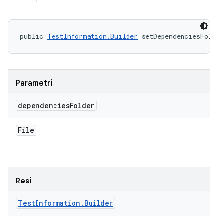
public 
TestInformation.Builder
 setDependenciesFold
Parametri
dependencies
Folder
File
Resi
Test
Information
.
Builder